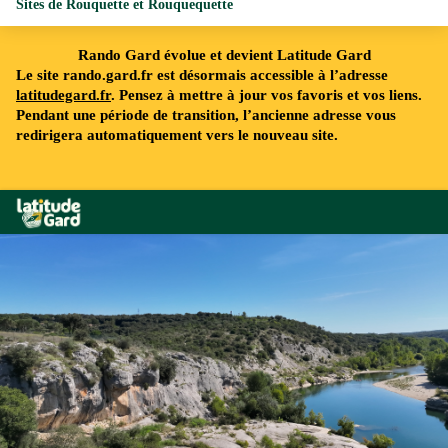
Sites de Rouquette et Rouquequette
Rando Gard évolue et devient Latitude Gard
Le site rando.gard.fr est désormais accessible à l’adresse
latitudegard.fr
. Pensez à mettre à jour vos favoris et vos liens.
Pendant une période de transition, l’ancienne adresse vous
redirigera automatiquement vers le nouveau site.
Rando Gard