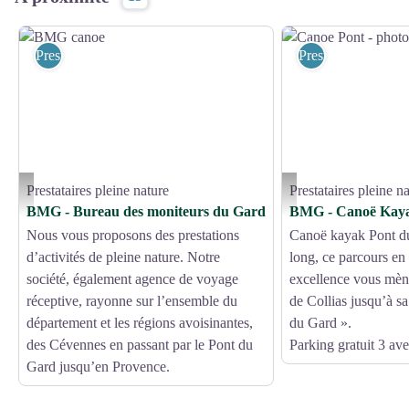
Prestataires pleine nature
Prestataires pleine 
Prestataires pleine nature
Prestataires pleine n
BMG canoe - BMG canoe
Canoe Pont - photo princi
BMG - Bureau des moniteurs du Gard
BMG - Canoë Kay
Nous vous proposons des prestations
Canoë kayak Pont d
d’activités de pleine nature. Notre
long, ce parcours en 
société, également agence de voyage
excellence vous mène
réceptive, rayonne sur l’ensemble du
de Collias jusqu’à s
département et les régions avoisinantes,
du Gard ».
des Cévennes en passant par le Pont du
Parking gratuit 3 av
Gard jusqu’en Provence.