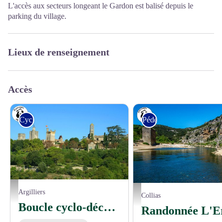
L'accès aux secteurs longeant le Gardon est balisé depuis le
parking du village.
Lieux de renseignement
Accès
Cyclo
Pédestre
Le Duché d'Uzès - © Gard Tourisme
Argilliers
FFRandonnée Gard
Collias
Boucle cyclo-découverte de l'Uzège Pont du Gard