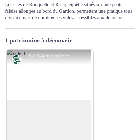
Les sites de Rouquette et Rouquequette situés sur une petite
falaise allongée au bord du Gardon, permettent une pratique tous
niveaux avec de nombreuses voies accessibles aux débutants.
1 patrimoine à découvrir
Salle 3 - Maison du Castor
Patrimoine
Maison du Castor
La Maison du Castor est un espace de
découvertes, ludique et interactif pour
Voir l'image en plein écran
petits et grands. Au cœur des gorges,
plongez dans l'univers du castor et dans