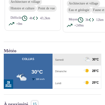
Architecture et village
Architecture et village
Histoire et culture
Point de vue
Eau et géologie
Faune et 
Difficile
4h
43,2km
Moyen
3h
12km
+0m
+249m
Météo
À proximité
15