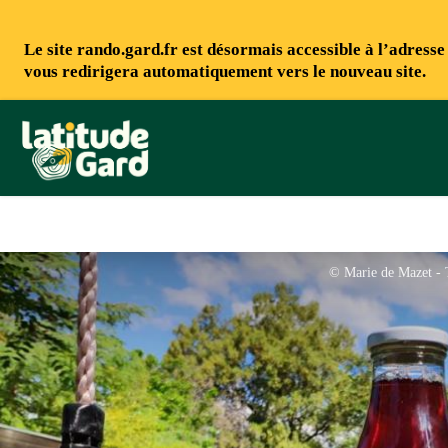
Le site rando.gard.fr est désormais accessible à l’adress
vous redirigera automatiquement vers le nouveau site.
Rando Gard