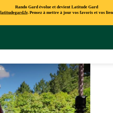
Rando Gard évolue et devient Latitude Gard
e
latitudegard.fr
. Pensez à mettre à jour vos favoris et vos lie
© Marie de Mazet - Tis'up