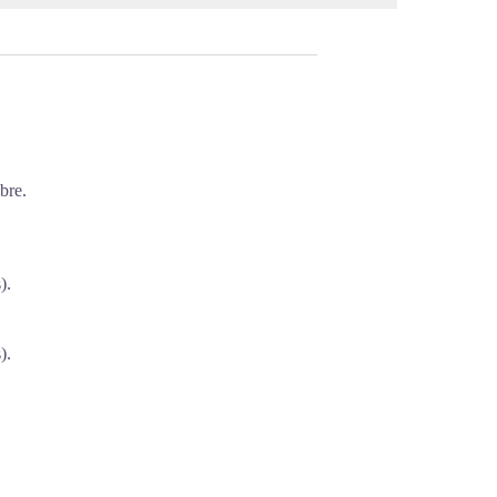
bre.
).
).