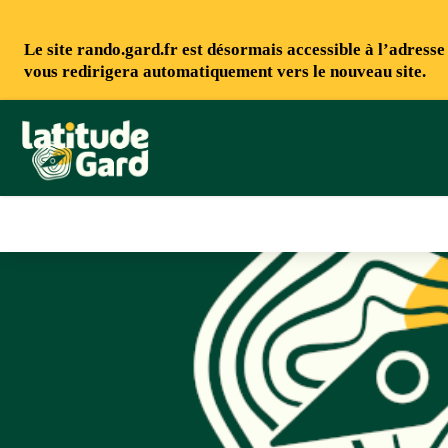
Le site rando.gard.fr est désormais accessible à l’adress
vous redirigera automatiquement vers le nouveau site.
Rando Gard