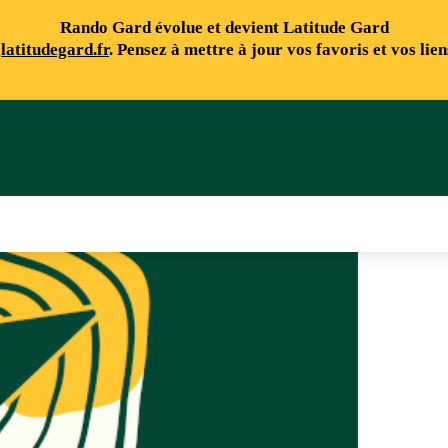
Rando Gard évolue et devient Latitude Gard
e
latitudegard.fr
. Pensez à mettre à jour vos favoris et vos lie