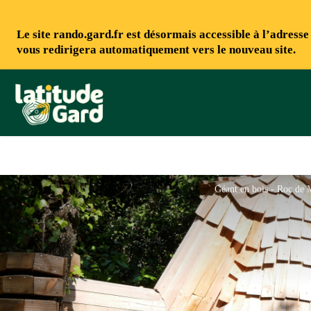
Le site rando.gard.fr est désormais accessible à l’adress
vous redirigera automatiquement vers le nouveau site.
Rando Gard