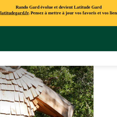
Rando Gard évolue et devient Latitude Gard
e
latitudegard.fr
. Pensez à mettre à jour vos favoris et vos lie
Géant en bois - Roc de Massereau