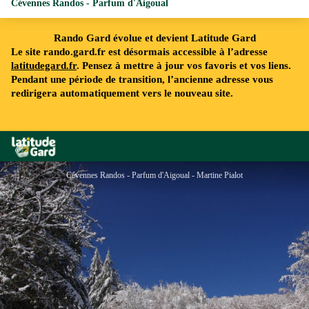
Cévennes Randos - Parfum d'Aigoual
Rando Gard évolue et devient Latitude Gard
Le site rando.gard.fr est désormais accessible à l’adresse
latitudegard.fr
. Pensez à mettre à jour vos favoris et vos liens.
Pendant une période de transition, l’ancienne adresse vous
redirigera automatiquement vers le nouveau site.
Rando Gard
Cévennes Randos - Parfum d'Aigoual - Martine Pialot