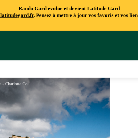
Rando Gard évolue et devient Latitude Gard
e
latitudegard.fr
. Pensez à mettre à jour vos favoris et vos lie
Château de Gicon - vue d'ensemble - Charlotte Collin