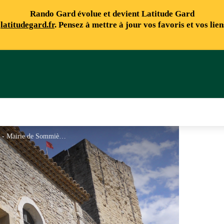
Rando Gard évolue et devient Latitude Gard
e
latitudegard.fr
. Pensez à mettre à jour vos favoris et vos lie
Entrée du château fort. Tour Bermond. - Mairie de Sommières