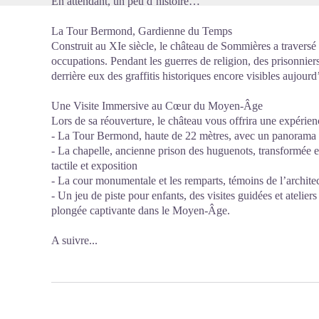
En attendant, un peu d’histoire…
La Tour Bermond, Gardienne du Temps
Construit au XIe siècle, le château de Sommières a traversé l
occupations. Pendant les guerres de religion, des prisonniers
derrière eux des graffitis historiques encore visibles aujourd
Une Visite Immersive au Cœur du Moyen-Âge
Lors de sa réouverture, le château vous offrira une expérien
- La Tour Bermond, haute de 22 mètres, avec un panorama 
- La chapelle, ancienne prison des huguenots, transformée e
tactile et exposition
- La cour monumentale et les remparts, témoins de l’architec
- Un jeu de piste pour enfants, des visites guidées et atelier
plongée captivante dans le Moyen-Âge.
A suivre...