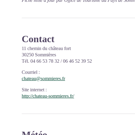
Fiche mise à jour par Office de Tourisme du Pays de Somm
Contact
11 chemin du château fort
30250 Sommières
Tél. 04 66 53 78 32 / 06 46 52 39 52
Courriel
:
chateau@sommieres.fr
Site internet
:
http://chateau-sommieres.fr/
Météo