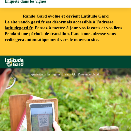
Enquête dans les vignes
Rando Gard évolue et devient Latitude Gard
Le site rando.gard.fr est désormais accessible à l’adresse
latitudegard.fr
. Pensez à mettre à jour vos favoris et vos liens.
Pendant une période de transition, l’ancienne adresse vous
redirigera automatiquement vers le nouveau site.
Rando Gard
Enquête dans les vignes_Lirac - OT Provence Occitane