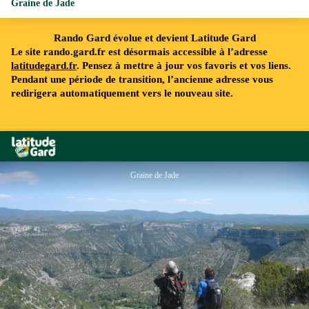
Graine de Jade
Rando Gard évolue et devient Latitude Gard
Le site rando.gard.fr est désormais accessible à l’adresse
latitudegard.fr
. Pensez à mettre à jour vos favoris et vos liens.
Pendant une période de transition, l’ancienne adresse vous
redirigera automatiquement vers le nouveau site.
Rando Gard
Graine de Jade