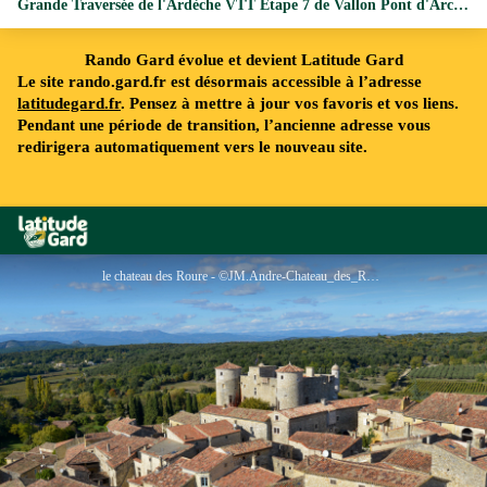
Grande Traversée de l'Ardèche VTT Etape 7 de Vallon Pont d'Arc à Bourg-Saint-Andéol
Rando Gard évolue et devient Latitude Gard
Le site rando.gard.fr est désormais accessible à l’adresse
latitudegard.fr
. Pensez à mettre à jour vos favoris et vos liens.
Pendant une période de transition, l’ancienne adresse vous
redirigera automatiquement vers le nouveau site.
Rando Gard
le chateau des Roure - ©JM.Andre-Chateau_des_Roure-ADT07