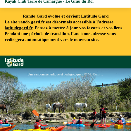
Kayak Club Terre de Camargue - Le Grau du Roi
Rando Gard évolue et devient Latitude Gard
Le site rando.gard.fr est désormais accessible à l’adresse
latitudegard.fr
. Pensez à mettre à jour vos favoris et vos liens.
Pendant une période de transition, l’ancienne adresse vous
redirigera automatiquement vers le nouveau site.
Rando Gard
Une randonnée ludique et pédagogique - © M. Demouy