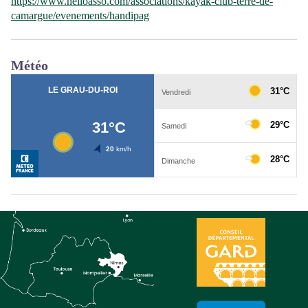
https://www.helloasso.com/associations/kayak-club-terre-de-
camargue/evenements/handipag
Météo