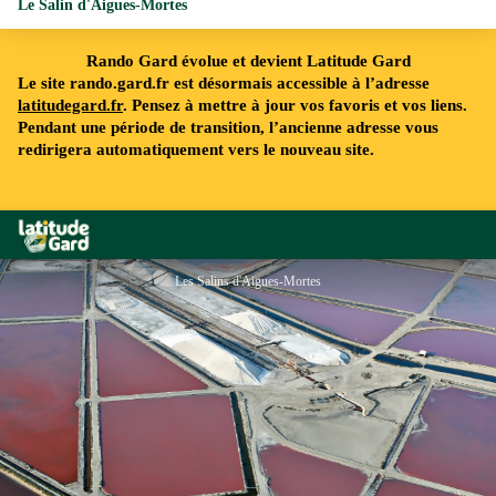
Le Salin d'Aigues-Mortes
Rando Gard évolue et devient Latitude Gard
Le site rando.gard.fr est désormais accessible à l’adresse
latitudegard.fr
. Pensez à mettre à jour vos favoris et vos liens.
Pendant une période de transition, l’ancienne adresse vous
redirigera automatiquement vers le nouveau site.
Rando Gard
Les Salins d'Aigues-Mortes