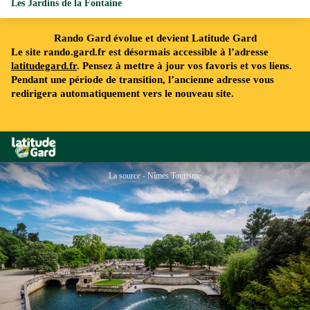
Les Jardins de la Fontaine
Rando Gard évolue et devient Latitude Gard
Le site rando.gard.fr est désormais accessible à l’adresse
latitudegard.fr
. Pensez à mettre à jour vos favoris et vos liens.
Pendant une période de transition, l’ancienne adresse vous
redirigera automatiquement vers le nouveau site.
Rando Gard
La source - Nîmes Tourisme