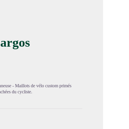
argos
image en plein écran
onneuse - Maillots de vélo custom primés
chées du cycliste.