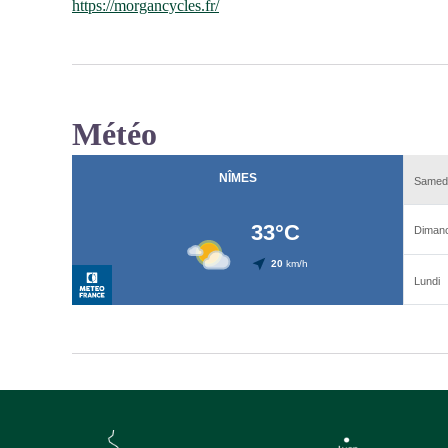
https://morgancycles.fr/
Météo