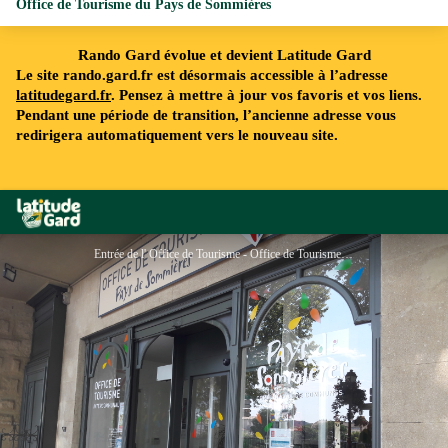
Office de Tourisme du Pays de Sommières
Rando Gard évolue et devient Latitude Gard
Le site rando.gard.fr est désormais accessible à l’adresse
latitudegard.fr
. Pensez à mettre à jour vos favoris et vos liens.
Pendant une période de transition, l’ancienne adresse vous
redirigera automatiquement vers le nouveau site.
Rando Gard
Entrée de l' Office de Tourisme - Office de Tourisme du pays de Sommières