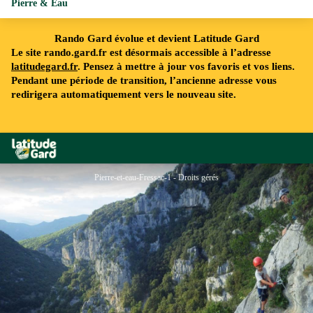
Pierre & Eau
Rando Gard évolue et devient Latitude Gard
Le site rando.gard.fr est désormais accessible à l’adresse
latitudegard.fr
. Pensez à mettre à jour vos favoris et vos liens.
Pendant une période de transition, l’ancienne adresse vous
redirigera automatiquement vers le nouveau site.
Rando Gard
Pierre-et-eau-Fressac-1 - Droits gérés