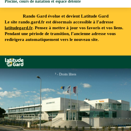
Piscine, cours de natation et espace détente
Rando Gard évolue et devient Latitude Gard
Le site rando.gard.fr est désormais accessible à l’adresse
latitudegard.fr
. Pensez à mettre à jour vos favoris et vos liens.
Pendant une période de transition, l’ancienne adresse vous
redirigera automatiquement vers le nouveau site.
Rando Gard
² - Droits libres