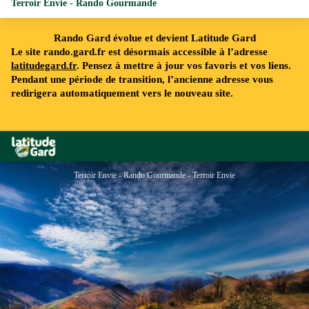
Terroir Envie - Rando Gourmande
Rando Gard évolue et devient Latitude Gard
Le site rando.gard.fr est désormais accessible à l’adresse
latitudegard.fr
. Pensez à mettre à jour vos favoris et vos liens.
Pendant une période de transition, l’ancienne adresse vous
redirigera automatiquement vers le nouveau site.
Rando Gard
Terroir Envie - Rando Gourmande - Terroir Envie