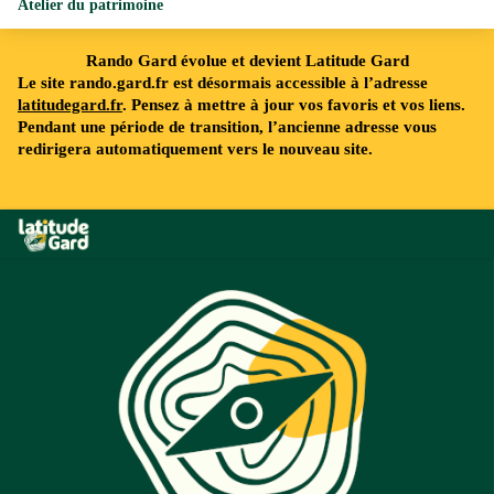
Atelier du patrimoine
Rando Gard évolue et devient Latitude Gard
Le site rando.gard.fr est désormais accessible à l’adresse
latitudegard.fr
. Pensez à mettre à jour vos favoris et vos liens.
Pendant une période de transition, l’ancienne adresse vous
redirigera automatiquement vers le nouveau site.
Rando Gard