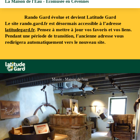
La Maison de l'Eau - Ecomusée en Cévennes
Rando Gard évolue et devient Latitude Gard
Le site rando.gard.fr est désormais accessible à l’adresse
latitudegard.fr
. Pensez à mettre à jour vos favoris et vos liens.
Pendant une période de transition, l’ancienne adresse vous
redirigera automatiquement vers le nouveau site.
Rando Gard
Musée - Maison de l'eau