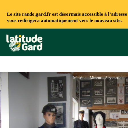
Le site rando.gard.fr est désormais accessible à l’adress
vous redirigera automatiquement vers le nouveau site.
Rando Gard