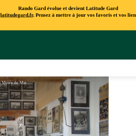
Rando Gard évolue et devient Latitude Gard
e
latitudegard.fr
. Pensez à mettre à jour vos favoris et vos lie
Musée du Mineur - Association du Musée du Mineur