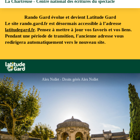
La Chartreuse - Centre national des écritures du spectacle
Rando Gard évolue et devient Latitude Gard
Le site rando.gard.fr est désormais accessible à l’adresse
latitudegard.fr
. Pensez à mettre à jour vos favoris et vos liens.
Pendant une période de transition, l’ancienne adresse vous
redirigera automatiquement vers le nouveau site.
Rando Gard
Alex Nollet - Droits gérés Alex Nollet