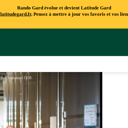
Rando Gard évolue et devient Latitude Gard
e
latitudegard.fr
. Pensez à mettre à jour vos favoris et vos lie
Les vignerons, plus fort en coop - Pierre-Emmanuel COSTE