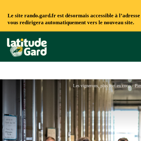
Le site rando.gard.fr est désormais accessible à l’adress
vous redirigera automatiquement vers le nouveau site.
Rando Gard