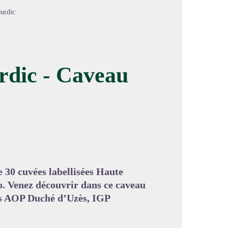
ourdic
rdic - Caveau
image en plein écran
 30 cuvées labellisées Haute
. Venez découvrir dans ce caveau
vins AOP Duché d’Uzès, IGP