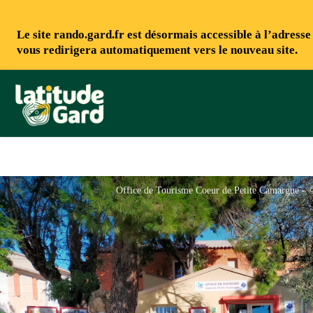
Le site rando.gard.fr est désormais accessible à l’adress
vous redirigera automatiquement vers le nouveau site.
Rando Gard