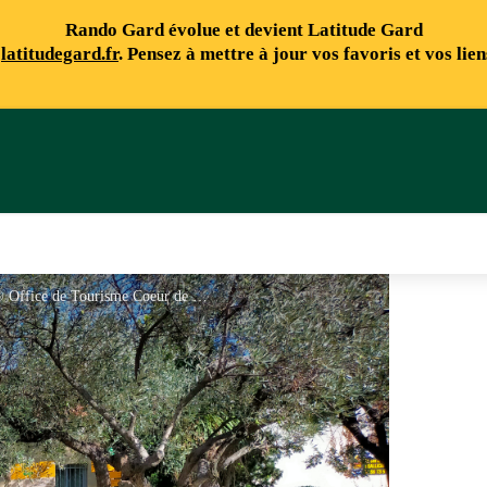
Rando Gard évolue et devient Latitude Gard
e
latitudegard.fr
. Pensez à mettre à jour vos favoris et vos lie
Office de Tourisme Coeur de Petite Camargue - © Office de Tourisme Coeur de Petite Camargue