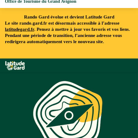
Office de Tourisme du Grand Avignon
Rando Gard évolue et devient Latitude Gard
Le site rando.gard.fr est désormais accessible à l’adresse
latitudegard.fr
. Pensez à mettre à jour vos favoris et vos liens.
Pendant une période de transition, l’ancienne adresse vous
redirigera automatiquement vers le nouveau site.
Rando Gard