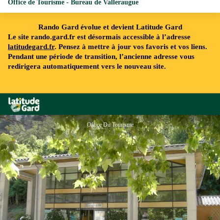
Office de Tourisme - Bureau de Valleraugue
Rando Gard évolue et devient Latitude Gard
Le site rando.gard.fr est désormais accessible à l’adresse
latitudegard.fr
. Pensez à mettre à jour vos favoris et vos liens.
Pendant une période de transition, l’ancienne adresse vous
redirigera automatiquement vers le nouveau site.
Rando Gard
Office Du Tourisme