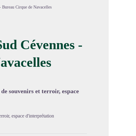
- Bureau Cirque de Navacelles
Sud Cévennes -
avacelles
image en plein écran
de souvenirs et terroir, espace
rroir, espace d'interprétation