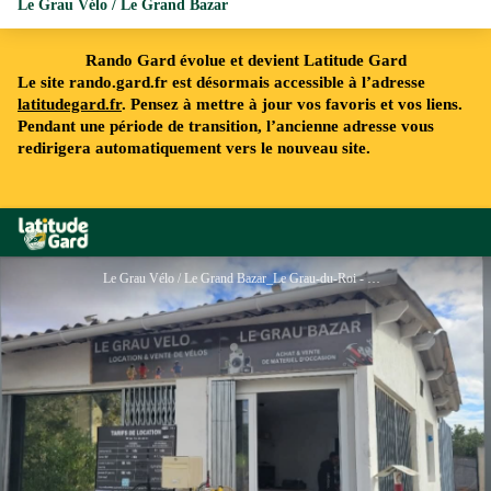
Le Grau Vélo / Le Grand Bazar
Rando Gard évolue et devient Latitude Gard
Le site rando.gard.fr est désormais accessible à l’adresse
latitudegard.fr
. Pensez à mettre à jour vos favoris et vos liens.
Pendant une période de transition, l’ancienne adresse vous
redirigera automatiquement vers le nouveau site.
Rando Gard
Le Grau Vélo / Le Grand Bazar_Le Grau-du-Roi - ©legrauvelo