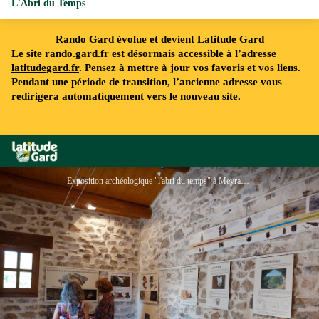
L'Abri du Temps
Rando Gard évolue et devient Latitude Gard
Le site rando.gard.fr est désormais accessible à l’adresse
latitudegard.fr
. Pensez à mettre à jour vos favoris et vos liens.
Pendant une période de transition, l’ancienne adresse vous
redirigera automatiquement vers le nouveau site.
Rando Gard
Exposition archéologique "l'abri du temps" à Meyrannes - Odile Pagès