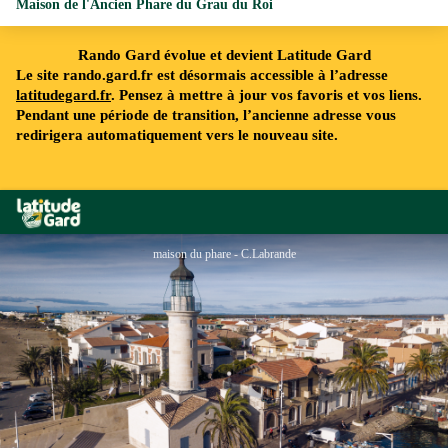
Maison de l'Ancien Phare du Grau du Roi
Rando Gard évolue et devient Latitude Gard
Le site rando.gard.fr est désormais accessible à l’adresse
latitudegard.fr
. Pensez à mettre à jour vos favoris et vos liens.
Pendant une période de transition, l’ancienne adresse vous
redirigera automatiquement vers le nouveau site.
Rando Gard
maison du phare - C.Labrande