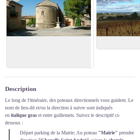
Eglise
Vue sur les Cévenn
L'église Saint-Étienne d'Escattes a été
construite au XIIe siècle.
Voir l'image en plein écran
Description
Le long de l'itinéraire, des poteaux directionnels vous guident. Le
nom de lieu-dit et/ou la direction à suivre sont indiqués
en
italique gras
et entre guillemets. Suivez le descriptif ci-
dessous :
Départ parking de la Mairie; Au poteau
"Mairie"
prendre