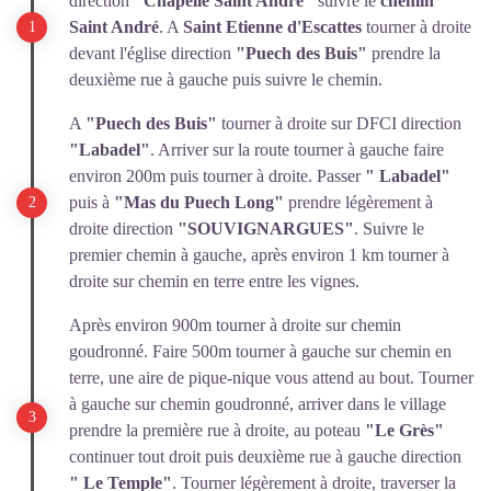
direction
"Chapelle Saint André"
suivre le
chemin
Saint André
. A
Saint Etienne d'Escattes
tourner à droite
devant l'église direction
"Puech des Buis"
prendre la
deuxième rue à gauche puis suivre le chemin.
A
"Puech des Buis"
tourner à droite sur DFCI direction
"Labadel"
. Arriver sur la route tourner à gauche faire
environ 200m puis tourner à droite. Passer
" Labadel"
puis à
"Mas du Puech Long"
prendre légèrement à
droite direction
"SOUVIGNARGUES"
. Suivre le
premier chemin à gauche, après environ 1 km tourner à
droite sur chemin en terre entre les vignes.
Après environ 900m tourner à droite sur chemin
goudronné. Faire 500m tourner à gauche sur chemin en
terre, une aire de pique-nique vous attend au bout. Tourner
à gauche sur chemin goudronné, arriver dans le village
prendre la première rue à droite, au poteau
"Le Grès"
continuer tout droit puis deuxième rue à gauche direction
" Le Temple"
. Tourner légèrement à droite, traverser la