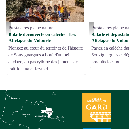
Prestataires pleine nature
Prestataires pleine n
Chevaux et participants devant les vestiges d'une église - Les Attelages du Vidourle
Dégustation en calèche - Le
Balade découverte en calèche - Les
Balade et dégustati
Attelages du Vidourle
Attelages du Vidou
Plongez au cœur du terroir et de l'histoire
Partez en calèche d
de Souvignargues à bord d'un bel
Souvignargues et dég
attelage, au pas rythmé des juments de
produits locaux.
trait Johana et Jezabel.