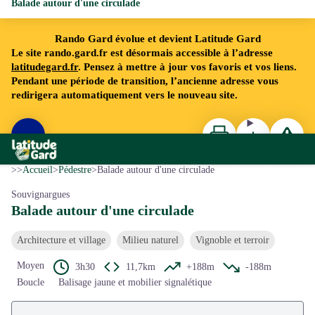
Balade autour d'une circulade
Rando Gard évolue et devient Latitude Gard
Le site rando.gard.fr est désormais accessible à l’adresse
latitudegard.fr
. Pensez à mettre à jour vos favoris et vos liens.
Pendant une période de transition, l’ancienne adresse vous
redirigera automatiquement vers le nouveau site.
Imprimer
Télécharger
Signaler 
Voir l'image en plein écran
Rando Gard
©J.M ANDRE-GARD TOURISME
>>
Accueil
>
Pédestre
>
Balade autour d'une circulade
Souvignargues
Balade autour d'une circulade
Architecture et village
Milieu naturel
Vignoble et terroir
Moyen
3h30
11,7km
+188m
-188m
Boucle
Balisage jaune et mobilier signalétique