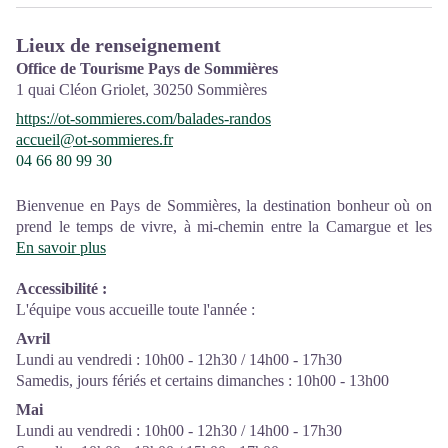
Lieux de renseignement
Office de Tourisme Pays de Sommières
1 quai Cléon Griolet,
30250
Sommières
https://ot-sommieres.com/balades-randos
accueil@ot-sommieres.fr
04 66 80 99 30
Bienvenue en Pays de Sommières, la destination bonheur où on
prend le temps de vivre, à mi-chemin entre la Camargue et les
Cévennes.
En savoir plus
L’équipe de l’Office de Tourisme est à votre écoute pour
Accessibilité
:
organiser votre séjour. Elle connaît la région et vous conseille sur
L'équipe vous accueille toute l'année :
les multiples activités et évènements proposés par ses partenaires.
Son objectif, c’est la réussite de votre séjour.
Avril
Lundi au vendredi : 10h00 - 12h30 / 14h00 - 17h30
L’Office de Tourisme est une association loi 1901 qui a pour
Samedis, jours fériés et certains dimanches : 10h00 - 13h00
missions : l'accueil et la gestion de l'information,
promotion/communication de la destination, mise en réseau et
Mai
accompagnement de partenaires pros (vers le classement et la
Lundi au vendredi : 10h00 - 12h30 / 14h00 - 17h30
labellisation, ateliers thématiques..).