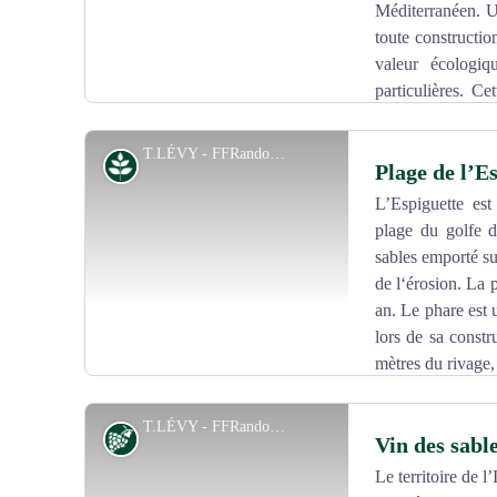
Méditerranéen. Un
toute constructio
valeur écologiq
particulières. Ce
conservatoire du littoral assure la protection d’une p
d’Europe depuis plus de 20 ans comme toutes les plages
T.LÉVY - FFRandonnée Gard
Milieu naturel
Plage de l’E
L’Espiguette est
plage du golfe d
Voir l'image en plein écran
sables emporté su
de l‘érosion. La
an. Le phare est 
lors de sa constr
mètres du rivage, 
T.LÉVY - FFRandonnée Gard
Vignoble et terroir
Vin des sab
Le territoire de 