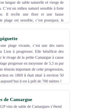
e langue de sable naturelle et vierge de
n. C’est un milieu naturel sensible à forte
ue. Il recèle une flore et une faune
tte plage est sensible, c’est pourquoi, le
artie du site. Titulaire du pavillon bleu
 de la station.
spiguette
 une plage vivante, c’est une des rares
u Lion à progresser. Elle bénéficie des
r le rivage de la petite Camargue à cause
 plage progresse en moyenne de 5,5 m par
un témoin important de cette progression,
uction en 1869 il était situé à environ 50
aujourd’hui il est à prêt de 700 mètres !
les de Camargue
l’IGP vins de sable de Camargues s’étend