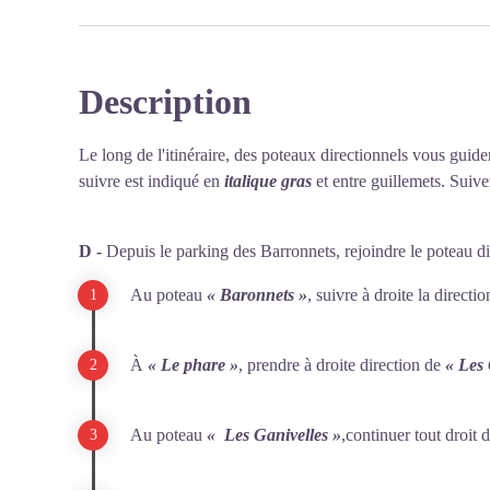
Description
Voir l'image en plein écran
Le long de l'itinéraire, des poteaux directionnels vous guide
suivre est indiqué en
italique gras
et entre guillemets. Suivez
D -
Depuis le parking des Barronnets, rejoindre le poteau di
Au poteau
« Baronnets »
, suivre à droite la direct
À
« Le phare »
, prendre à droite direction de
« Les 
Au poteau
«
Les Ganivelles
»
,continuer tout droit 