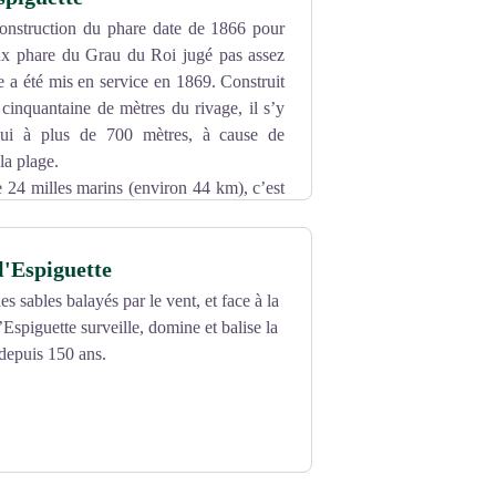
biodiversité importante notamment
onstruction du phare date de 1866 pour
ent un rôle de nurserie pour de nombreux
ux phare du Grau du Roi jugé pas assez
guilles, etc). Les lagunes peu profondes
e a été mis en service en 1869. Construit
ers et limicoles (flamants roses,
 cinquantaine de mètres du rivage, il s’y
hui à plus de 700 mètres, à cause de
la plage.
essif (routes, canaux, digues) et d’un
e 24 milles marins (environ 44 km), c’est
 conduire aux « malaïgues » estivales
condes. La lumière est produite par une
l'Espiguette
onuments historiques depuis le 9 octobre
tps://www.camarguegardoise.com/
e pénétrer sur le terrain. Une ouverture au
s sables balayés par le vent, et face à la
’Espiguette surveille, domine et balise la
 depuis 150 ans.