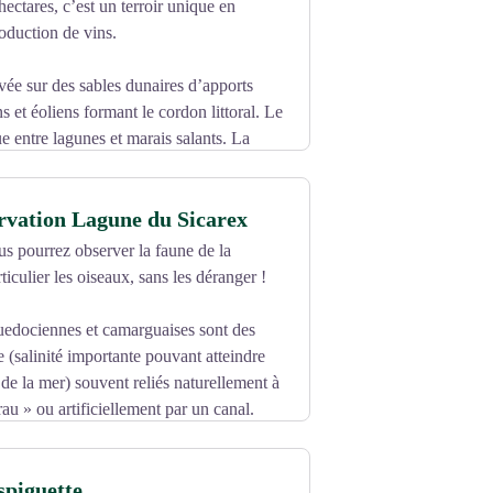
ectares, c’est un terroir unique en
oduction de vins.
ivée sur des sables dunaires d’apports
s et éoliens formant le cordon littoral. Le
e entre lagunes et marais salants. La
lle, plus de 1000 espèces faune et flore
rvation Lagune du Sicarex
e entièrement dépourvu d’argile et de
s pourrez observer la faune de la
iculier les oiseaux, sans les déranger !
t Français de la Vigne et du Vin, qui
uedociennes et camarguaises sont des
’adaptation de la vigne aux nouvelles
e (salinité importante pouvant atteindre
 de la mer) souvent reliés naturellement à
au » ou artificiellement par un canal.
 certaines peuvent même s’assécher
uïre.
spiguette