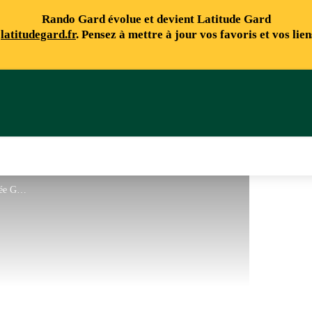
Rando Gard évolue et devient Latitude Gard
e
latitudegard.fr
. Pensez à mettre à jour vos favoris et vos lie
T.LÉVY - FFRandonnée Gard