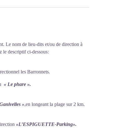
nt. Le nom de lieu-dits et/ou de direction à
 le descriptif ci-dessous:
rectionnel les Barronnets.
ion
« Le phare ».
Ganivelles »
,en longeant la plage sur 2 km.
direction
«L’ESPIGUETTE-Parking
»
.