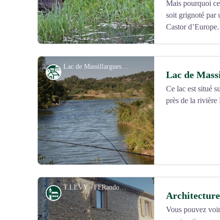
Mais pourquoi cet 
soit grignoté par
Castor d’Europe.
Lac de Massillargues-Atuech-1
Patrimoine
Lac de Massi
Ce lac est situé
près de la rivièr
Voir l'image en plein écran
T.LÉVY - FFRandonnée Gard
Architecture
Architecture 
Vous pouvez voir 