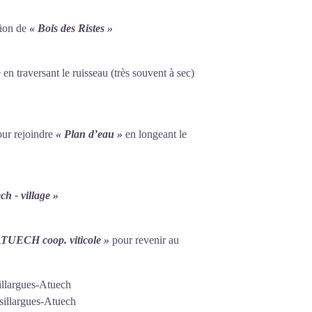
tion de
« Bois des Ristes »
en traversant le ruisseau (très souvent à sec)
our rejoindre
« Plan d’eau »
en longeant le
ch - village
»
ATUECH coop. viticole »
pour revenir au
illargues-Atuech
sillargues-Atuech