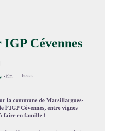
ir IGP Cévennes
image en plein écran
Boucle
-19m
 sur la commune de Marsillargues-
de l’IGP Cévennes, entre vignes
 faire en famille !