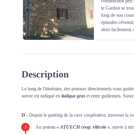
construction peu u
Voir l'image en plein écran
le Gardon se trouv
long de son cours 
épisodes cévenol.
alors facilement, 
Vous croiserez tout au long de la balade plusieurs édifi
construction.
Description
Voir l'image en plein écran
Le long de l'itinéraire, des poteaux directionnels vous guide
suivre est indiqué en
italique gras
et entre guillemets. Suivez
D -
Depuis le parking de la cave coopérative, traverser la r
Au poteau
« ATUECH coop. viticole »
, suivre à dr