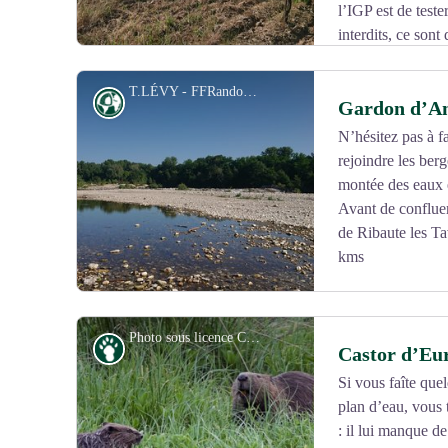
l’IGP est de teste
interdits, ce sont
aux maladies. Source : http://www.vinsdescevennes.c
T.LÉVY - FFRandonnée Gard
Géologie
Gardon d’A
N’hésitez pas à f
rejoindre les ber
Voir l'image en plein écran
montée des eaux e
Avant de conflue
de Ribaute les T
kms
Photo sous licence CC BY-SA 3.0, Ray Scott
Faune
Castor d’Eu
Si vous faîte quel
plan d’eau, vous 
Voir l'image en plein écran
: il lui manque de