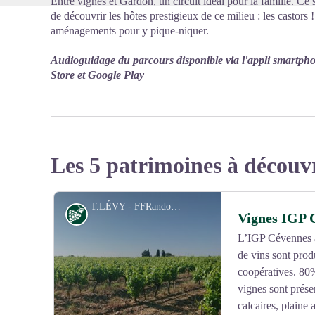
Entre vignes et Gardon, un circuit idéal pour la famille. Ce 
de découvrir les hôtes prestigieux de ce milieu : les castors
aménagements pour y pique-niquer.
Audioguidage du parcours disponible via l'appli smartph
Store et Google Play
Les 5 patrimoines à découv
T.LÉVY - FFRandonnée Gard
Vignoble et terroir
Vignes IGP 
L’IGP Cévennes à 
de vins sont prod
coopératives. 80%
vignes sont présen
calcaires, plaine 