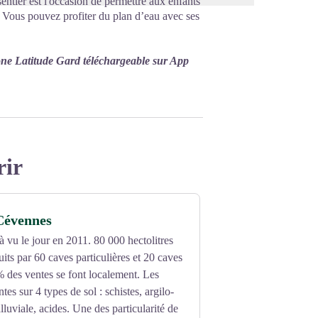
sentier est l'occasion de permettre aux enfants
 ! Vous pouvez profiter du plan d’eau avec ses
one Latitude Gard téléchargeable sur App
rir
Cévennes
vu le jour en 2011. 80 000 hectolitres
uits par 60 caves particulières et 20 caves
 des ventes se font localement. Les
tes sur 4 types de sol : schistes, argilo-
alluviale, acides. Une des particularité de