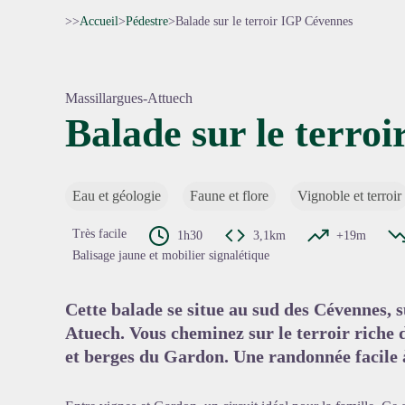
>>
Accueil
>
Pédestre
>
Balade sur le terroir IGP Cévennes
Massillargues-Attuech
Balade sur le terro
Voir l'
Eau et géologie
Faune et flore
Vignoble et terroir
Très facile
1h30
3,1km
+19m
Balisage jaune et mobilier signalétique
Cette balade se situe au sud des Cévennes,
Atuech. Vous cheminez sur le terroir riche 
et berges du Gardon. Une randonnée facile à