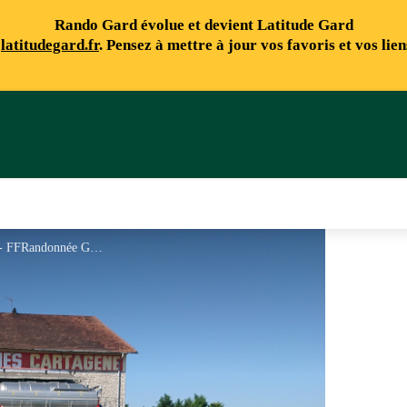
Rando Gard évolue et devient Latitude Gard
e
latitudegard.fr
. Pensez à mettre à jour vos favoris et vos lie
Vigne et cave coopérative d'Atuech - FFRandonnée Gard