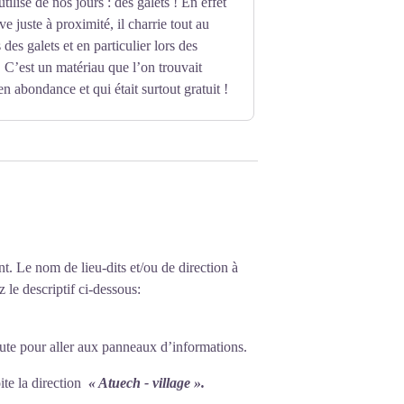
tilisé de nos jours : des galets ! En effet
e juste à proximité, il charrie tout au
des galets et en particulier lors des
 C’est un matériau que l’on trouvait
en abondance et qui était surtout gratuit !
ces utilisant la même technique de
nt. Le nom de lieu-dits et/ou de direction à
 le descriptif ci-dessous:
oute pour aller aux panneaux d’informations.
oite la direction
« Atuech - village ».