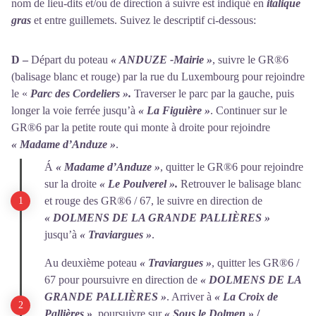
nom de lieu-dits et/ou de direction à suivre est indiqué en
italique
gras
et entre guillemets. Suivez le descriptif ci-dessous:
D –
Départ du poteau
« ANDUZE -Mairie »
, suivre le GR®6
(balisage blanc et rouge) par la rue du Luxembourg pour rejoindre
le «
Parc des Cordeliers ».
Traverser le parc par la gauche, puis
longer la voie ferrée jusqu’à
« La Figuière »
. Continuer sur le
GR®6 par la petite route qui monte à droite pour rejoindre
« Madame d’Anduze »
.
Á
« Madame d’Anduze »
, quitter le GR®6 pour rejoindre
sur la droite
« Le Poulverel ».
Retrouver le balisage blanc
et rouge des GR®6 / 67, le suivre en direction de
« DOLMENS DE LA GRANDE PALLIÈRES »
jusqu’à
« Traviargues »
.
Au deuxième poteau
« Traviargues »
, quitter les GR®6 /
67 pour poursuivre en direction de
« DOLMENS DE LA
GRANDE PALLIÈRES »
. Arriver à
« La Croix de
Pallières »
, poursuivre sur
« Sous le Dolmen »
/