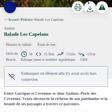
Imprimer
Télécharger
Signaler 
>>
Accueil
>
Pédestre
>
Balade Les Capelans
Anduze
Balade Les Capelans
Histoire et culture
Point de vue
Voir l'image en plein écran
Difficile
5h
15,5km
+532m
-531m
Boucle
Balisage jaune et mobilier signalétique
GR®
Embarquer cet élément afin d'y avoir accès hors
connexion
Entre Garrigue et Cévennes se situe Anduze, Porte des
Cévennes. Venez découvrir la richesse de son patrimoine et la
beauté de ses paysages à travers ce parcours.