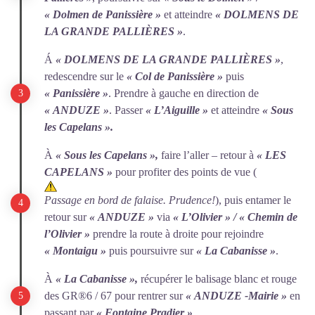
« Dolmen de Panissière »
et atteindre
« DOLMENS DE
LA GRANDE PALLIÈRES »
.
Á
« DOLMENS DE LA GRANDE PALLIÈRES »
,
redescendre sur le
« Col de Panissière »
puis
« Panissière »
. Prendre à gauche en direction de
« ANDUZE »
. Passer
« L’Aiguille »
et atteindre
« Sous
les Capelans ».
À
« Sous les Capelans »,
faire l’aller – retour à
« LES
CAPELANS »
pour profiter des points de vue (
Passage en bord de falaise. Prudence!
), puis entamer le
retour sur
« ANDUZE »
via
« L’Olivier » / « Chemin de
l’Olivier »
prendre la route à droite pour rejoindre
« Montaigu »
puis poursuivre sur
« La Cabanisse »
.
À
« La Cabanisse »,
récupérer le balisage blanc et rouge
des GR®6 / 67 pour rentrer sur
« ANDUZE -Mairie »
en
passant par
« Fontaine Pradier »
.