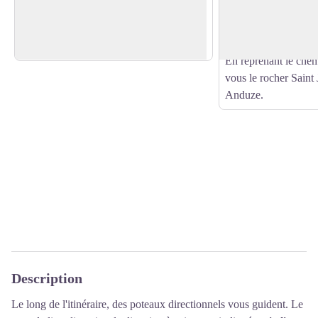
se trouve le monastèr
Voir l'image en plein écran
Maine-et-Loire en 1969-1970, a été
Paix Dieu de Cabano
fondé en 1970 sur les hauteurs
activité pour des retr
d’Anduze.
En reprenant le chem
vous le rocher Saint
Anduze.
Description
Le long de l'itinéraire, des poteaux directionnels vous guident. Le