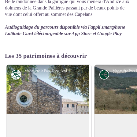
Belle randonnée dans la garrigue qui vous mènera d'Anduze aux
dolmens de la Grande Pallières passant par de beaux points de
vue dont celui offert au sommet des Capelans.
Audioguidage du parcours disponible via l'appli smartphone
Latitude Gard téléchargeable sur App Store et Google Play
Les 35 patrimoines à découvrir
Monastère la Paix-Dieu_Anduze - @A. Pakulska
Patrimoine
Point de vue
Monastère la Paix-Dieu d'Anduze
Vue sur le Monastè
de Cabanoule
Ce monastère, occupé par des
Sur votre gauche, au
Trappistines de N.D. des Gardes en