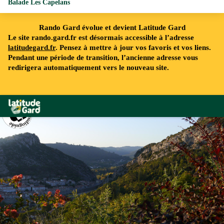
Balade Les Capelans
Rando Gard évolue et devient Latitude Gard
Le site rando.gard.fr est désormais accessible à l’adresse
latitudegard.fr
. Pensez à mettre à jour vos favoris et vos liens.
Pendant une période de transition, l’ancienne adresse vous
redirigera automatiquement vers le nouveau site.
Rando Gard
Vue sur Anduze - © B. JAURE - Gard Tourisme