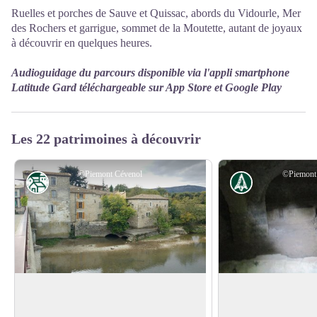
Ruelles et porches de Sauve et Quissac, abords du Vidourle, Mer
des Rochers et garrigue, sommet de la Moutette, autant de joyaux
à découvrir en quelques heures.
Audioguidage du parcours disponible via l'appli smartphone
Latitude Gard téléchargeable sur App Store et Google Play
Les 22 patrimoines à découvrir
©Piemont Cévenol
©Piemont
Patrimoine
Histoire
Moulin
Tanneries
Son existence est attestée au XVIIème
A Quissac, on dénom