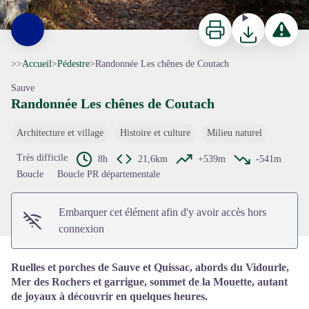
Imprimer
Télécharger
Signaler 
>>
Accueil
>
Pédestre
>
Randonnée Les chênes de Coutach
Sauve
Randonnée Les chênes de Coutach
Architecture et village
Histoire et culture
Milieu naturel
Voir l'image en plein écran
Très difficile
8h
21,6km
+539m
-541m
Boucle
Boucle PR départementale
Embarquer cet élément afin d'y avoir accès hors
connexion
Ruelles et porches de Sauve et Quissac, abords du Vidourle,
Mer des Rochers et garrigue, sommet de la Mouette, autant
de joyaux à découvrir en quelques heures.