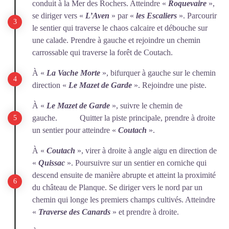
conduit à la Mer des Rochers. Atteindre «
Roquevaire
»,
se diriger vers «
L’Aven
» par «
les Escaliers
». Parcourir
le sentier qui traverse le chaos calcaire et débouche sur
une calade. Prendre à gauche et rejoindre un chemin
carrossable qui traverse la forêt de Coutach.
À «
La Vache Morte
», bifurquer à gauche sur le chemin
direction «
L
e Mazet de Garde
». Rejoindre une piste.
À «
Le Mazet de Garde
», suivre le chemin de
gauche. Quitter la piste principale, prendre à droite
un sentier pour atteindre «
Coutach
».
À «
Coutach
», virer à droite à angle aigu en direction de
«
Q
uissac
». Poursuivre sur un sentier en corniche qui
descend ensuite de manière abrupte et atteint la proximité
du château de Planque. Se diriger vers le nord par un
chemin qui longe les premiers champs cultivés. Atteindre
«
Traverse des Canards
» et prendre à droite.