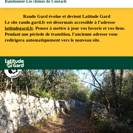
Randonnée Les chênes de Coutach
Rando Gard évolue et devient Latitude Gard
Le site rando.gard.fr est désormais accessible à l’adresse
latitudegard.fr
. Pensez à mettre à jour vos favoris et vos liens.
Pendant une période de transition, l’ancienne adresse vous
redirigera automatiquement vers le nouveau site.
Rando Gard
FFRandonnée Gard