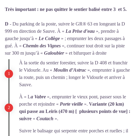
Très important : ne pas quitter le sentier balisé entre 3 et 5.
D
- Du parking de la poste, suivre le GR® 63 en longeant la D
999 en direction de Sauve. À «
La Prise d’eau
», prendre à
gauche jusqu’à «
Le Collège
» ; emprunter les deux passages à
gué. À «
Chemin des Vignes
», continuer tout droit sur la piste
sur 300 m jusqu’à «
Galoubier
» et bifurquer à droite
À la sortie du sentier forestier, suivre la D 408 et franchir
le Vidourle. Au «
Moulin d’Astruc
», emprunter à gauche
la route, puis un chemin ; longer le Vidourle et arriver à
Sauve.
À « L
a Vabre
», emprunter le vieux pont, passer sous le
porche et rejoindre «
Porte vieille
».
Variante (20 km)
qui passe au Leiris (470 m) [ plusieurs points de vue] :
suivre
«
Coutach
».
Suivre le balisage qui serpente entre porches et ruelles ; il