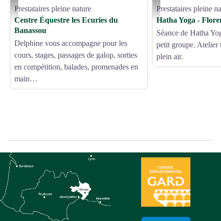
Prestataires pleine nature
Prestataires pleine n
Les écuries du Banassou - Droits gérés
Hatha Yoga - Florence Mas
Centre Équestre les Ecuries du
Hatha Yoga - Flore
Banassou
Séance de Hatha Yog
Delphine vous accompagne pour les
petit groupe. Atelier
cours, stages, passages de galop, sorties
plein air.
en compétition, balades, promenades en
main…