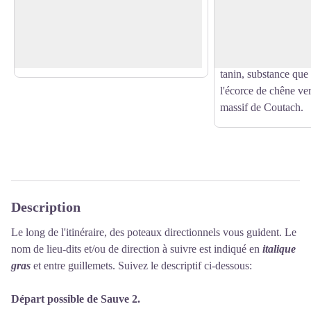
siècle. Il connut plusieurs fonctions :
tanneries. On observ
Voir l'image en plein écran
moulin bladier (à farine), moulin à huile,
de trempage des peau
et enfin foulon (travaillant laine et
derrière la grille à g
peaux).
traiter, il fallait une
tanin, substance que
l'écorce de chêne ver
massif de Coutach.
Description
Le long de l'itinéraire, des poteaux directionnels vous guident. Le
nom de lieu-dits et/ou de direction à suivre est indiqué en
italique
gras
et entre guillemets. Suivez le descriptif ci-dessous:
Départ possible de Sauve 2.