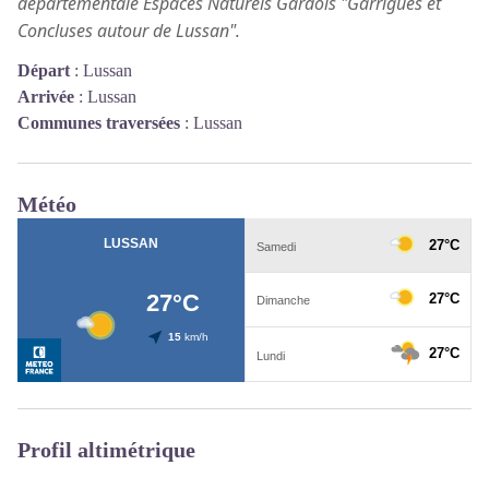
départementale Espaces Naturels Gardois "Garrigues et
Concluses autour de Lussan".
Départ
:
Lussan
Arrivée
:
Lussan
Communes traversées
:
Lussan
Météo
Profil altimétrique