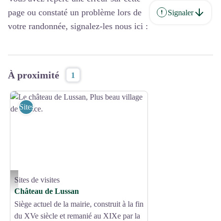
page ou constaté un problème lors de
Signaler
votre randonnée, signalez-les nous ici :
À proximité
1
Sites de visites
Sites de visites
Le château de Lussan, Plus beau village de France. - ©Destination Pays d-Uzès Pon
Château de Lussan
Siège actuel de la mairie, construit à la fin
du XVe siècle et remanié au XIXe par la