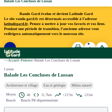
Balade Les Concluses de Lussan
Rando Gard évolue et devient Latitude Gard
Le site rando.gard.fr est désormais accessible à l’adresse
latitudegard.fr
. Pensez à mettre à jour vos favoris et vos liens.
Pendant une période de transition, l’ancienne adresse vous
redirigera automatiquement vers le nouveau site.
Imprimer
Télécharger
Signaler 
Voir l'image en plein écran
Rando Gard
©Gard Tourisme
>>
Accueil
>
Pédestre
>
Balade Les Concluses de Lussan
Lussan
Balade Les Concluses de Lussan
Architecture et village
Eau et géologie
Milieu naturel
Moyen
4h
11,7km
+217m
-211m
Boucle
Boucle PR départementale