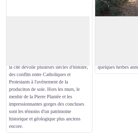
Lussan
Sous bois de garrig
A une vingtaine de kilomètres au nord
Formation végétale 
d'Uzès, Lussan embrasse, derrière ses
sols calcaires, const
Voir l'image en plein écran
remparts, un vaste panorama ouvert sur
kermès, d'arbustes au
les Cévennes, les monts d'Ardèche et le
persistantes et coriac
mont Ventoux. Au fil de ses rue étroites,
lentisque, myrte, lav
la cité dévoile plusieurs siècles d'histoire,
quelques herbes annu
des conflits entre Catholiques et
Protestants à l'avènement de la
produciton de soie. Hors les murs, le
menhir de la Pierre Plantée et les
impressionnantes gorges des concluses
sont les témoins d'un patrimoine
historique et géologique plus anciens
encore.