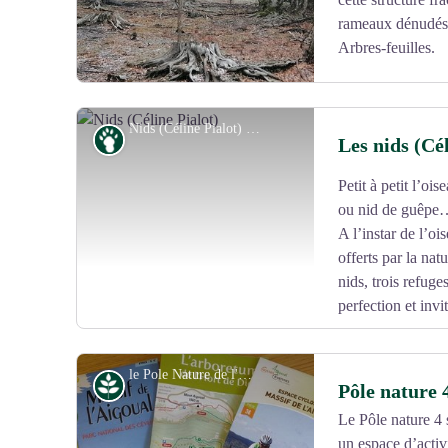
rameaux dénudés o
Arbres-feuilles.
Nids (Céline Pialot) - © E. Fréget
Faune
Les nids (Cél
Petit à petit l’oi
Voir l'image en plein écran
ou nid de guêpe
A l’instar de l’ois
offerts par la nat
nids, trois refuges
perfection et invi
le Pole Nature de l'Aigoual - Béatrice Galzin
Milieu naturel
Pôle nature 
Le Pôle nature 4 
un espace d’activi