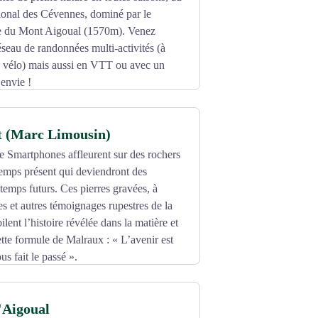
ional des Cévennes, dominé par le
 du Mont Aigoual (1570m). Venez
éseau de randonnées multi-activités (à
n vélo) mais aussi en VTT ou avec un
 envie !
ientation ou le géocaching. Pour les plus
ont été aménagés !
 (Marc Limousin)
es circuits pour découvrir nos villages
e Smartphones affleurent sur des rochers
se sont postés pour observer les
 temps présent qui deviendront des
temps futurs. Ces pierres gravées, à
e massif, la voie de découverte « les
es et autres témoignages rupestres de la
 de détente et d’information jalonnent ce
lent l’histoire révélée dans la matière et
!
tte formule de Malraux : « L’avenir est
s fait le passé ».
'Aigoual