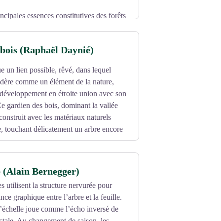
rincipales essences constitutives des forêts
 en peuplements exclusifs de hêtraies
ures dans des forêts feuillues,
bois (Raphaël Daynié)
s mixtes avec le sapin blanc ou l'Épicéa
 un lien possible, rêvé, dans lequel
dère comme un élément de la nature,
mide. Les forestiers en pratiquent de
développement en étroite union avec son
aie principalement destiné à
 gardien des bois, dominant la vallée
e bois de chauffage, surtout en zone de
construit avec les matériaux naturels
e, touchant délicatement un arbre encore
e (Alain Bernegger)
s utilisent la structure nervurée pour
nce graphique entre l’arbre et la feuille.
échelle joue comme l’écho inversé de
ractale. Au changement de saison, les