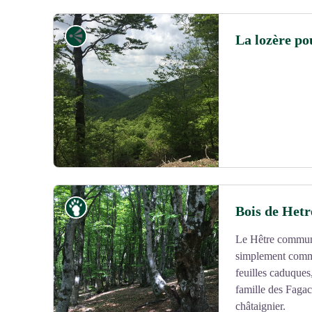
Point de vue
La lozère po
Faune
Bois de Hetr
Le Hêtre commun
Voir l'image en plein écran
simplement comme 
feuilles caduques
famille des Fagac
châtaignier.