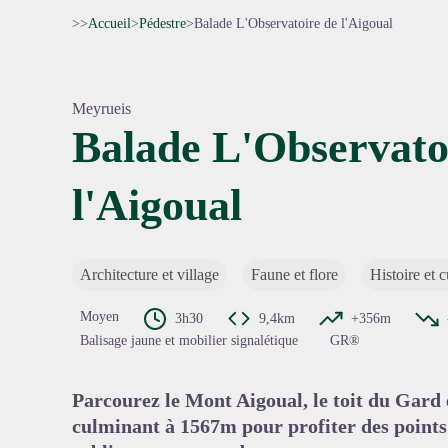
>>
Accueil
>
Pédestre
>
Balade L'Observatoire de l'Aigoual
Meyrueis
Balade L'Observato
l'Aigoual
Voir l'
Architecture et village
Faune et flore
Histoire et c
Moyen
3h30
9,4km
+356m
Balisage jaune et mobilier signalétique
GR®
Parcourez le Mont Aigoual, le toit du Gard 
culminant à 1567m pour profiter des points 