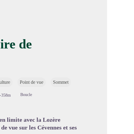
ire de
image en plein écran
ulture
Point de vue
Sommet
Boucle
-358m
en limite avec la Lozère
de vue sur les Cévennes et ses