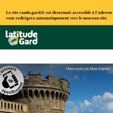
Le site rando.gard.fr est désormais accessible à l’adress
vous redirigera automatiquement vers le nouveau site.
Rando Gard