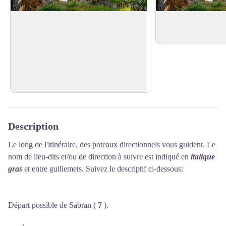
Château de Sabran
Sabran
Venez cheminer sur le sentier qui vous
Un village de charme
mènera tout droit au château, et profiter
Voir l'image en plein écran
ainsi, tout en restant à l’abri du vent, du
soleil et du point de vue sur Sabran et ses
six clochers !
Description
Le long de l'itinéraire, des poteaux directionnels vous guident. Le
nom de lieu-dits et/ou de direction à suivre est indiqué en
italique
gras
et entre guillemets. Suivez le descriptif ci-dessous:
Départ possible de Sabran (
7
).