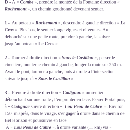
D
- À «
Combe
», prendre la montée de la Fontaine direction «
Rochemont
», un chemin goudronné devenant sentier.
1
- Au poteau «
Rochemont
», descendre à gauche direction «
Le
Cros
». Plus bas, le sentier longe vignes et oliveraies. Au
débouché sur une petite route, prendre à gauche, la suivre
jusqu’au poteau «
Le Cros
».
2
- Tourner à droite direction «
Sous le Castillon
», passer le
cimetière, monter le chemin à gauche, longer la route sur 250 m.
Avant le pont, tourner à gauche, puis à droite à l’intersection
suivante jusqu'à «
Sous le Castillon
».
3
- Prendre à droite direction «
Cadignac
» un sentier
débouchant sur une route ; l’emprunter en face. Passer Portal puis,
à «
Cadignac
suivre direction «
Lou Peou de Cabre
». Environ
150 m après, dans le virage, s’engager à droite dans le chemin de
Bel Horizon et poursuivre en face.
À «
Lou Peou de Cabre
», à droite variante (11 km) via «