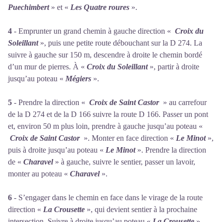
Puechimbert
» et «
Les Quatre roures
».
4
- Emprunter un grand chemin à gauche direction «
Croix du
Soleillant
», puis une petite route débouchant sur la D 274. La
suivre à gauche sur 150 m, descendre à droite le chemin bordé
d’un mur de pierres. À «
Croix du Soleillant
», partir à droite
jusqu’au poteau «
Mégiers
».
5
- Prendre la direction «
Croix de Saint Castor
» au carrefour
de la D 274 et de la D 166 suivre la route D 166. Passer un pont
et, environ 50 m plus loin, prendre à gauche jusqu’au poteau «
Croix de
Saint Castor
». Monter en face direction «
Le Minot
»,
puis à droite jusqu’au poteau «
Le Minot
». Prendre la direction
de «
Charavel
» à gauche, suivre le sentier, passer un lavoir,
monter au poteau «
Charavel
».
6
- S’engager dans le chemin en face dans le virage de la route
direction «
La Crousette
», qui devient sentier à la prochaine
intersection. Suivre à droite jusqu’au poteau «
La Crousette
».