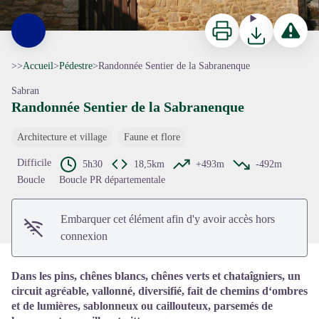
Imprimer
Télécharger
Signaler 
>>
Accueil
>
Pédestre
>
Randonnée Sentier de la Sabranenque
Sabran
Randonnée Sentier de la Sabranenque
Architecture et village
Faune et flore
Voir l'image en plein écran
Difficile
5h30
18,5km
+493m
-492m
Boucle
Boucle PR départementale
Embarquer cet élément afin d'y avoir accès hors
connexion
Dans les pins, chênes blancs, chênes verts et chataîgniers, un
circuit agréable, vallonné, diversifié, fait de chemins d‘ombres
et de lumières, sablonneux ou caillouteux, parsemés de