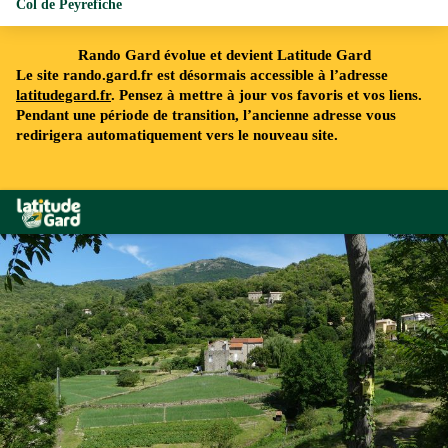
Col de Peyrefiche
Rando Gard évolue et devient Latitude Gard
Le site rando.gard.fr est désormais accessible à l’adresse
latitudegard.fr
. Pensez à mettre à jour vos favoris et vos liens.
Pendant une période de transition, l’ancienne adresse vous
redirigera automatiquement vers le nouveau site.
Rando Gard
Les hameaux de Mandagout - N Thomas