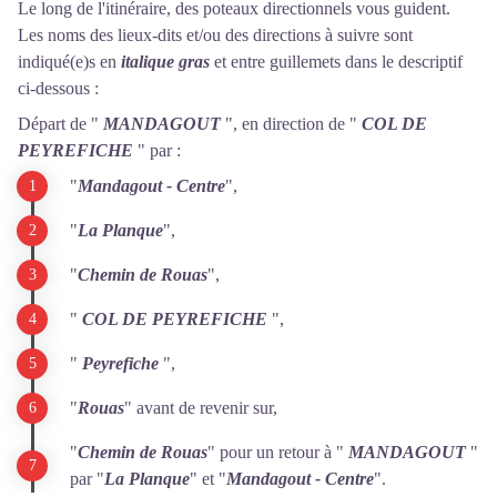
Le long de l'itinéraire, des poteaux directionnels vous guident.
Les noms des lieux-dits et/ou des directions à suivre sont
indiqué(e)s en
italique gras
et entre guillemets dans le descriptif
ci-dessous :
Départ de "
MANDAGOUT
", en direction de "
COL DE
PEYREFICHE
" par :
"
Mandagout - Centre
",
"
La Planque
",
"
Chemin de Rouas
",
"
COL DE PEYREFICHE
",
"
Peyrefiche
",
"
Rouas
" avant de revenir sur,
"
Chemin de Rouas
" pour un retour à "
MANDAGOUT
"
par "
La Planque
" et "
Mandagout - Centre
".