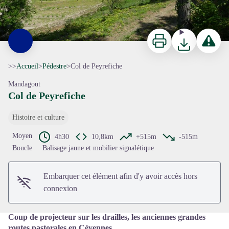
Imprimer
Télécharger
Signaler 
>>
Accueil
>
Pédestre
>
Col de Peyrefiche
Mandagout
Col de Peyrefiche
Histoire et culture
Voir l'image en plein écran
Moyen
4h30
10,8km
+515m
-515m
Boucle
Balisage jaune et mobilier signalétique
Embarquer cet élément afin d'y avoir accès hors
connexion
Coup de projecteur sur les drailles, les anciennes grandes
routes pastorales en Cévennes.