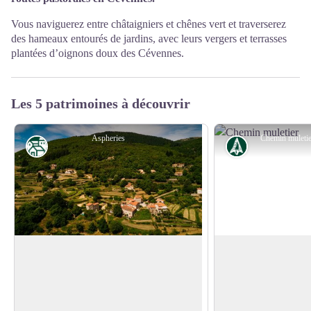
Vous naviguerez entre châtaigniers et chênes vert et traverserez
des hameaux entourés de jardins, avec leurs vergers et terrasses
plantées d’oignons doux des Cévennes.
Les 5 patrimoines à découvrir
Aspheries
Chemin muleti
Patrimoine
Histoire
Mandagout, les chemins du granit
Camin ferrat
La particularité de la commune de
L'appelation « camin 
Mandagout tient à son habitat dispersé en
littéralement « chemi
Voir l'image en plein écran
hameaux pittoresques cernés par les bois
origine obscure, pour