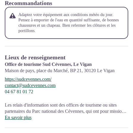
Recommandations
Adaptez votre équipement aux conditions météo du jour.
Pensez à emporter de l'eau en quantité suffisante, de bonnes
chaussures et un chapeau. Bien refermer les clôtures et les
portillons.
Lieux de renseignement
Office de tourisme Sud Cévennes, Le Vigan
Maison de pays, place du Marché, BP 21,
30120
Le Vigan
https://sudcevennes.com/
contact@sudcevennes.com
04 67 81 01 72
Les relais d'information sont des offices de tourisme ou sites
partenaires du Parc national des Cévennes, qui ont pour mission
l'information et la sensibilisation sur l'offre de découverte et
En savoir plus
d'animations ainsi que les règles à adopter en cœur de Parc.