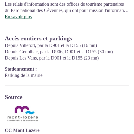
Les relais d'information sont des offices de tourisme partenaires
du Parc national des Cévennes, qui ont pour mission l'information
et la sensibilisation sur l'offre de découverte et d'animation ainsi
En savoir plus
que les règles à adopter en cœur de Parc. Ouvert toute l'année
Accès routiers et parkings
Depuis Villefort, par la D901 et la D155 (16 mn)
Depuis Génolhac, par la D906, D901 et la D155 (30 mn)
Depuis Les Vans, par la D901 et la D155 (23 mn)
Stationnement :
Parking de la mairie
Source
CC Mont Lozère