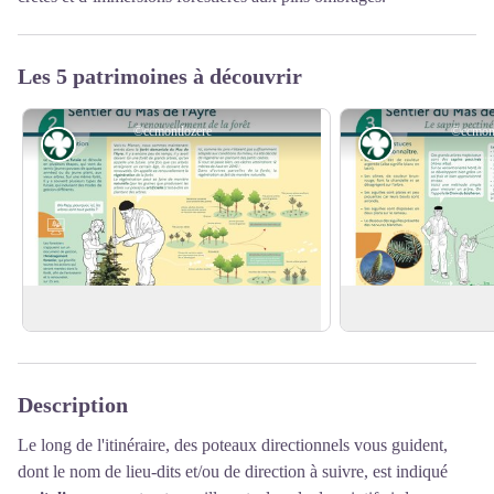
Les 5 patrimoines à découvrir
©ccmontlozere
©ccmont
Flore
Flore
Le renouvellement de la forêt.
Le sapin pectiné
Voir l'image en plein écran
Description
Le long de l'itinéraire, des poteaux directionnels vous guident,
dont le nom de lieu-dits et/ou de direction à suivre, est indiqué