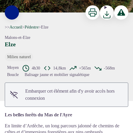
Imprimer
Télécharger
Signaler 
>>
Accueil
>
Pédestre
>
Elze
Malons-et-Elze
Elze
Milieu naturel
Voir l'image en plein écran
Moyen
4h30
14,8km
+565m
-568m
Boucle
Balisage jaune et mobilier signalétique
Embarquer cet élément afin d'y avoir accès hors
connexion
Les belles forêts du Mas de l'Ayre
En limite d’Ardèche, un long parcours jalonné de chemins de
crêtes et d’immersions forestières aux pins ombragés.