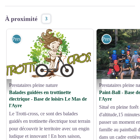
À proximité
3
Prestataires pleine nature
Prestataires pleine 
Prestataires pleine nature
Prestataires pleine n
Logo - Vincent Bres
Paintball Mas de l'Ayre - V
Balades guidées en trottinette
Paint-Ball - Base d
électrique - Base de loisirs Le Mas de
l'Ayre
l'Ayre
Situé en pleine forêt
Le Trotti-cross, ce sont des balades
d'altitude,15 minute
guidés en trottinette électrique tout terrain
passer un moment en
pour découvrir le territoire avec un engin
famille au paintball
ludique et innovant ! En hors saison,
dans un cadre entièr