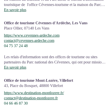
touristique de l'office Cévennes-tourisme et la maison du Parc
national. C'est un espace d’accueil, d'information et de
En savoir plus
sensibilisation sur le Parc national des Cévennes et ses actions,
l'offre de découverte et d'animations
ainsi que les règles à adopter
Office de tourisme Cévennes d'Ardèche, Les Vans
en cœur de Parc.
Place Ollier,
07140
Les Vans
https://www.cevennes-ardeche.com
Sur place : expositions temporaires, programme d'animations "Un
contact@cevennes-ardeche.com
été avec le Parc"et boutique
04 75 37 24 48
Ouvert d'avril à octobre
Les relais d'information sont des offices de tourisme ou sites
partenaires du Parc national des Cévennes, qui ont pour mission
l'information et la sensibilisation sur l'offre de découverte et
En savoir plus
d'animations ainsi que les règles à adopter en cœur de Parc.
Office de tourisme Mont-Lozère, Villefort
Ouvert toute l'année (se renseigner pour les jours et horaires
43, Place du Bosquet,
48800
Villefort
d'ouverture en période hivernale)
https://www.destination-montlozere.fr/
contact@destination-montlozere.fr
04 66 46 87 30