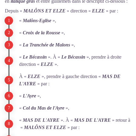
en
italique gras
et entre guillemets dans le descriptif ci-dessous :
Depuis «
MALÔNS ET ELZE
» direction «
ELZE
» par :
«
Malôns-Eglise
»,
«
Croix de la Rousse
»,
«
La Tranchée de Malons
»,
«
Le Bécassin
». À «
Le Bécassin
», prendre à droite
direction «
ELZE
».
À «
ELZE
», prendre à gauche direction «
MAS DE
L'AYRE
» par :
«
L'Ayre
»,
«
Col du Mas de l'Ayre
»,
«
MAS DE L'AYRE
». À «
MAS DE L'AYRE
» retour à
«
MALÔNS ET ELZE
» par :