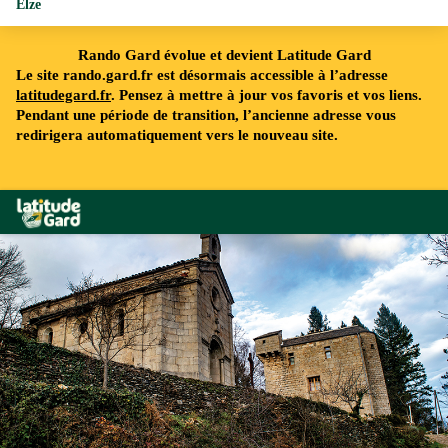
Elze
Rando Gard évolue et devient Latitude Gard
Le site rando.gard.fr est désormais accessible à l’adresse
latitudegard.fr
. Pensez à mettre à jour vos favoris et vos liens.
Pendant une période de transition, l’ancienne adresse vous
redirigera automatiquement vers le nouveau site.
Rando Gard
Eglise d'Elze - © OT Mont Lozère