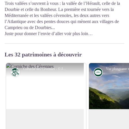
Trois vallées s’ouvrent à vous : la vallée de l’Hérault, celle de la
Dourbie et celle du Bonheur. La première est tournée vers la
Méditerranée et les vallées cévenoles, les deux autres vers
l’Atlantique avec des pentes douces qui mènent aux villages de
Camprieu ou de Dourbies...
Juste pour donner l’envie d’aller voir plus loin…
Les 32 patrimoines à découvrir
Corniche des Cévennes - © JM André
Patrimoine
Eau
Causses et Cévennes
Capture de rivières
Paysages culturels, vivants et évolutifs de
Les précipitations vio
l'agro-pastoralisme méditerranéen