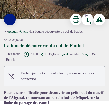
Imprimer
Télécharger
Signaler 
>>
Accueil
>
Cyclo
>
La boucle découverte du col de Faubel
Val-d'Aigoual
La boucle découverte du col de Faubel
Très facile
1h30
17,8km
+454m
-454m
Boucle
Voir l'image en plein écran
Embarquer cet élément afin d'y avoir accès hors
connexion
Balade sans difficulté pour découvrir un petit bout du massif
de l’Aigoual, en tournant autour du bois de Miquel, sur la
limite du partage des eaux !