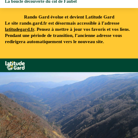
La boucle découverte du col de Faubel
Rando Gard évolue et devient Latitude Gard
Le site rando.gard.fr est désormais accessible à l’adresse
latitudegard.fr
. Pensez à mettre à jour vos favoris et vos liens.
Pendant une période de transition, l’ancienne adresse vous
redirigera automatiquement vers le nouveau site.
Rando Gard
Le belvédère de la Serreyrède - Audrey Bourgade