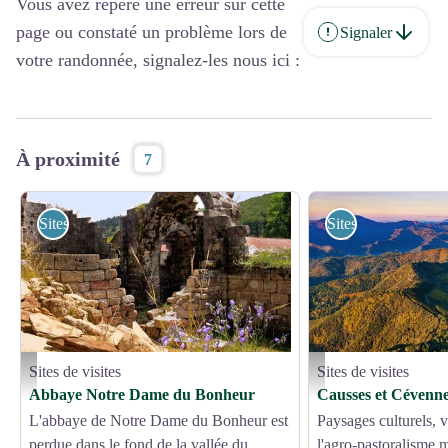
Vous avez repéré une erreur sur cette
page ou constaté un problème lors de
Signaler
votre randonnée, signalez-les nous ici :
À proximité
7
Sites de visites
Sites de visites
Sites de visites
Sites de visites
Abbaye Notre Dame du Bonheur - Droits gérés
Corniche des Cévennes - 
Abbaye Notre Dame du Bonheur
Causses et Cévenn
L'abbaye de Notre Dame du Bonheur est
Paysages culturels, v
perdue dans le fond de la vallée du
l'agro-pastoralisme 