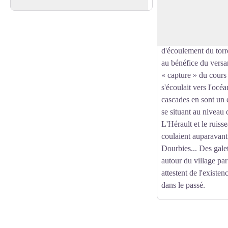
pente des torrents m
Voir l'image en plein écran
provoquent une érosi
l'amont) des vallées 
coulent. Cette érosio
d'écoulement du torre
au bénéfice du versa
« capture » du cours 
s'écoulait vers l'océa
cascades en sont un 
se situant au niveau 
L'Hérault et le ruis
coulaient auparavant 
Dourbies... Des galet
autour du village pa
attestent de l'existe
dans le passé.