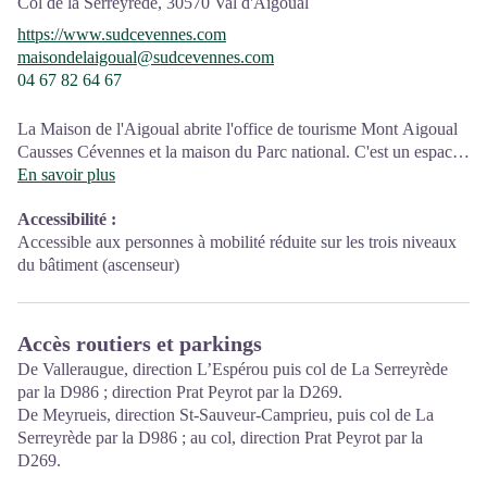
Col de la Serreyrède,
30570
Val d'Aigoual
https://www.sudcevennes.com
maisondelaigoual@sudcevennes.com
04 67 82 64 67
La Maison de l'Aigoual abrite l'office de tourisme Mont Aigoual
Causses Cévennes et la maison du Parc national. C'est un espace
d’accueil, d'information et de sensibilisation sur le Parc national
En savoir plus
des Cévennes et ses actions, sur l'offre de découverte et
Accessibilité
:
d'animation ainsi que les règles à adopter en cœur de Parc.
Accessible aux personnes à mobilité réduite sur les trois niveaux
Sur place : expositions temporaires, animations au départ du site
du bâtiment (ascenseur)
et boutique
Accès routiers et parkings
De Valleraugue, direction L’Espérou puis col de La Serreyrède
par la D986 ; direction Prat Peyrot par la D269.
De Meyrueis, direction St-Sauveur-Camprieu, puis col de La
Serreyrède par la D986 ; au col, direction Prat Peyrot par la
D269.