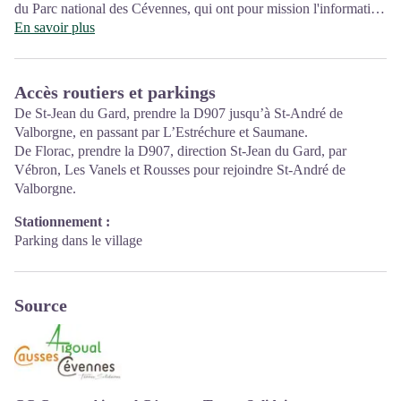
du Parc national des Cévennes, qui ont pour mission l'information
et la sensibilisation sur l'offre de découverte et d'animation ainsi
En savoir plus
que les règles à adopter en cœur de Parc.
Accès routiers et parkings
De St-Jean du Gard, prendre la D907 jusqu’à St-André de
Valborgne, en passant par L’Estréchure et Saumane.
De Florac, prendre la D907, direction St-Jean du Gard, par
Vébron, Les Vanels et Rousses pour rejoindre St-André de
Valborgne.
Stationnement :
Parking dans le village
Source