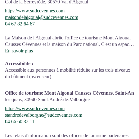
Col de la Serreyrède,
30570
Val d'Aigoual
https://www.sudcevennes.com
maisondelaigoual@sudcevennes.com
04 67 82 64 67
La Maison de l'Aigoual abrite l'office de tourisme Mont Aigoual
Causses Cévennes et la maison du Parc national. C'est un espace
d’accueil, d'information et de sensibilisation sur le Parc national
En savoir plus
des Cévennes et ses actions, sur l'offre de découverte et
Accessibilité
:
d'animation ainsi que les règles à adopter en cœur de Parc.
Accessible aux personnes à mobilité réduite sur les trois niveaux
Sur place : expositions temporaires, animations au départ du site
du bâtiment (ascenseur)
et boutique
Office de tourisme Mont Aigoual Causses Cévennes, Saint-And
les quais,
30940
Saint-André-de-Valborgne
https://www.sudcevennes.com
standredevalborgne@sudcevennes.com
04 66 60 32 11
Les relais d'information sont des offices de tourisme partenaires