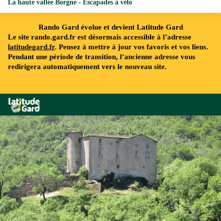
La haute vallée Borgne - Escapades à vélo
Rando Gard évolue et devient Latitude Gard
Le site rando.gard.fr est désormais accessible à l’adresse
latitudegard.fr
. Pensez à mettre à jour vos favoris et vos liens.
Pendant une période de transition, l’ancienne adresse vous
redirigera automatiquement vers le nouveau site.
Rando Gard
Le château du Poujol - Béatrice Galzin