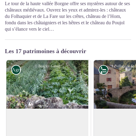
Le tour de la haute vallée Borgne offre ses mystères autour de ses
châteaux médiévaux. Ouvrez les yeux et admirez-les : châteaux
du Folhaquier et de La Fare sur les crêtes, château de l’Hom,
fondu dans les châtaigniers et les hêtres et le château du Poujol
qui s’élance vers le ciel…
Les 17 patrimoines à découvrir
© Béatrice Galzin
Agriculture
Architecture
Bien alimentés
Le village de St A
Les jardins cévenols sont desservis par
En se promenant le l
des beals (sortes de petits canaux) qui
surplombent la rivièr