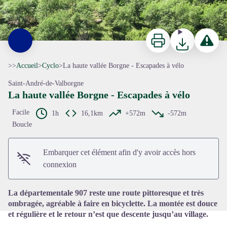
Imprimer
Télécharger
Signaler 
>>
Accueil
>
Cyclo
>
La haute vallée Borgne - Escapades à vélo
Saint-André-de-Valborgne
La haute vallée Borgne - Escapades à vélo
Facile
1h
16,1km
+572m
-572m
Boucle
Voir l'image en plein écran
Embarquer cet élément afin d'y avoir accès hors
connexion
La départementale 907 reste une route pittoresque et très
ombragée, agréable à faire en bicyclette. La montée est douce
et régulière et le retour n’est que descente jusqu’au village.