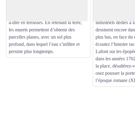
Voir l'image en plein écran
acheminent l’eau de rivières ou de
bourgeoises de l’époq
sources vers les terres cultivées. Ils sont
soie se dévoilent en
généralement aménagés en bancels, c’est-
peu, d’anciennes fil
à-dire en terrasses. En retenant la terre,
industriels dédiés à l
les murets permettent d’obtenir des
dessinent encore dan
parcelles planes, avec un sol plus
plus bas, en face d
profond, dans lequel l’eau s’infiltre et
écoutez l’histoire ra
persiste plus longtemps.
Lafont sur les épopé
dans les années 170
la place, désaltérez-v
osez pousser la porte
l’époque romane (XI