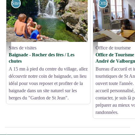
Sites de visites
Office de tourisme
Sites de visites
Office de tourisme
La cascade St André de Vlaborgne - Béatrice Galzin
Office de tourisme St André
Baignade - Rocher des fées / Les
Office de Tourisme
chutes
André de Valborg
A 15 mn à pied du centre du village, allez
Bureau d'accueil et 
découvrir notre coin de baignade, un lieu
touristiques de St A
idéal pour vous reposer et profiter de la
ouvert toute l'année.
baignade dans un site naturel sur les
accueil personnalisé,
berges du "Gardon de St Jean".
contacter, je suis là 
préparer au mieux vo
randonnées.