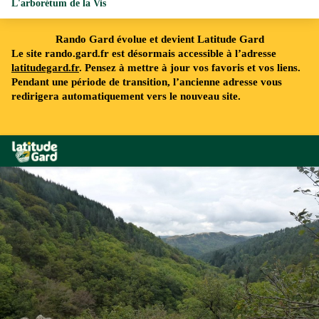
L'arborétum de la Vis
Rando Gard évolue et devient Latitude Gard
Le site rando.gard.fr est désormais accessible à l’adresse
latitudegard.fr
. Pensez à mettre à jour vos favoris et vos liens.
Pendant une période de transition, l’ancienne adresse vous
redirigera automatiquement vers le nouveau site.
Rando Gard
Arboretum de Cazebonne