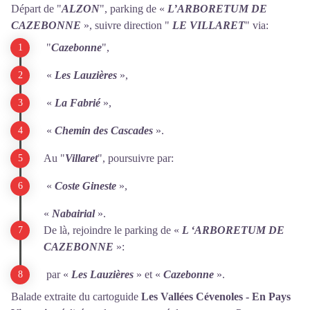
Départ de "
ALZON
", parking de «
L’ARBORETUM DE
CAZEBONNE
», suivre direction "
LE VILLARET
" via:
"
Cazebonne
",
«
Les Lauzières
»,
«
La Fabrié
»,
«
Chemin des Cascades
».
Au "
Villaret
", poursuivre par:
«
Coste Gineste
»,
«
Nabairial
».
De là, rejoindre le parking de «
L ‘ARBORETUM DE
CAZEBONNE
»:
par «
L
e
s Lauzières
» et «
Cazebonne
».
Balade extraite du cartoguide
Les Vallées Cévenoles - En Pays