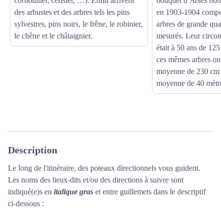
cornouiller, cerisier, …). Enfin arrivent
bouquet d’
Abies no
des arbustes et des arbres tels les pins
en 1903-1904 compor
sylvestres, pins noirs, le frêne, le robinier,
arbres de grande qua
le chêne et le châtaignier.
mesurés. Leur circo
était à 50 ans de 12
ces mêmes arbres on
moyenne de 230 cm 
moyenne de 40 mètr
Description
Le long de l'itinéraire, des poteaux directionnels vous guident.
Les noms des lieux-dits et/ou des directions à suivre sont
indiqué(e)s en
italique gras
et entre guillemets dans le descriptif
ci-dessous :