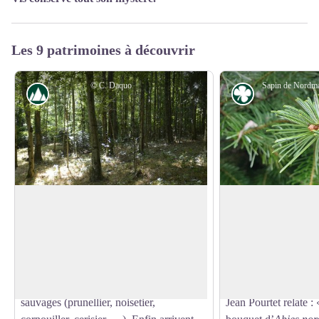
Les 9 patrimoines à découvrir
© C. Daquo
Paysage
Flore
Fermeture des paysages
Sapins de Nordma
Les prés de fauche abandonnés voient
Dans l’arboretum, pl
leur flore évoluer très vite. Les graminées
sapins méditerranéen
Voir l'image en plein écran
cèdent la place à des plantes plus coriaces
Les arbres ceinturés 
telles que les orties, genêts, ronces et les
l’objet d’un suivi sci
églantiers... Puis s'installent les fruitiers
de 1976 de l’ingénie
sauvages (prunellier, noisetier,
Jean Pourtet relate :