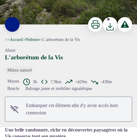
Imprimer
Télécharger
Signaler 
>>
Accueil
>
Pédestre
>
L'arborétum de la Vis
Alzon
L'arborétum de la Vis
Milieu naturel
Voir l'image en plein écran
Moyen
3h
7,9km
+429m
-430m
Boucle
Balisage jaune et mobilier signalétique
Embarquer cet élément afin d'y avoir accès hors
connexion
Une belle randonnée, riche en découvertes paysagères où la
Vis conserve tout son mystère.