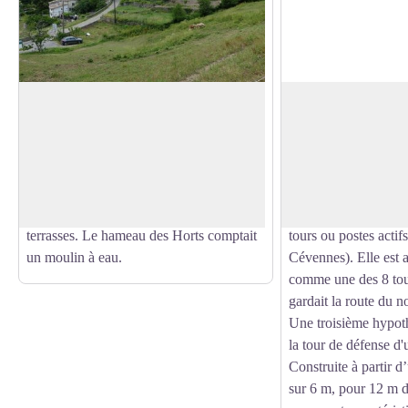
Le hameau des Horts
La tour de Peyre
Le hameau tient son nom du latin hortus
L'édification de la t
qui veut dire jardin. La présence de
dater du Xe s. Long
Voir l'image en plein écran
nombreuses sources et cours d'eau a
comme une tour à si
contribué à l'expansion des faïsses en
allumés pour signale
pierres sèches pour les cultures en
autre événement de v
terrasses. Le hameau des Horts comptait
tours ou postes actif
un moulin à eau.
Cévennes). Elle est a
comme une des 8 tou
gardait la route du n
Une troisième hypot
la tour de défense d'
Construite à partir 
sur 6 m, pour 12 m d