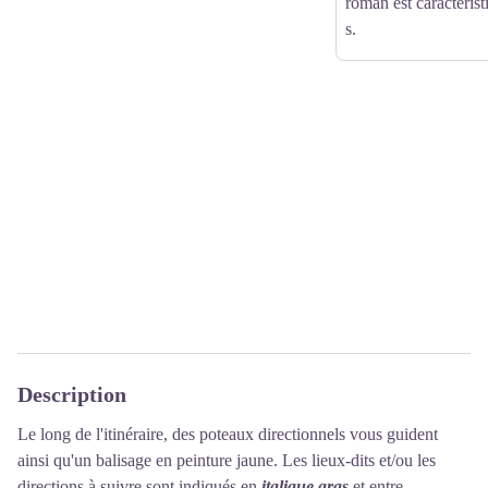
roman est caractéris
s.
Description
Le long de l'itinéraire, des poteaux directionnels vous guident
ainsi qu'un balisage en peinture jaune. Les lieux-dits et/ou les
directions à suivre sont indiqués en
italique gras
et entre