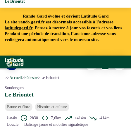
Le Briontet
Rando Gard évolue et devient Latitude Gard
Le site rando.gard.fr est désormais accessible à l’adresse
latitudegard.fr
. Pensez à mettre à jour vos favoris et vos liens.
Pendant une période de transition, l’ancienne adresse vous
redirigera automatiquement vers le nouveau site.
Imprimer
Télécharger
Signaler 
Rando Gard
Vue sur le Mont Liron et l'Aigoual - Nathalie Thomas
Voir l'image en plein écran
>>
Accueil
>
Pédestre
>
Le Briontet
Soudorgues
Le Briontet
Faune et flore
Histoire et culture
Facile
2h30
7,6km
+414m
-414m
Boucle
Balisage jaune et mobilier signalétique