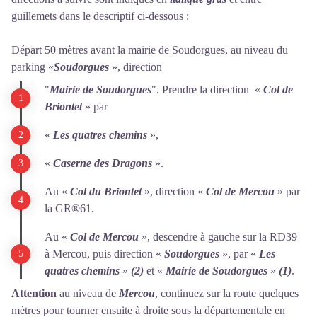
guillemets dans le descriptif ci-dessous :
Départ 50 mètres avant la mairie de Soudorgues, au niveau du
parking «
Soudorgues
», direction
"
Mairie de Soudorgues
". Prendre la direction «
Col de
Briontet
» par
«
Les quatres chemins
»,
«
Caserne des Dragons
».
Au «
C
ol du Briontet
», direction «
Col de Mercou
» par
la GR®61.
Au «
Col de Mercou
», descendre à gauche sur la RD39
à Mercou, puis direction «
Soudorgues
», par «
Les
quatres chemins
»
(2)
et «
Mairie de Soudorgues
»
(1)
.
Attention
au niveau de
Mercou
, continuez sur la route quelques
mètres pour tourner ensuite à droite sous la départementale en