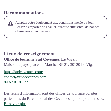
Recommandations
Adaptez votre équipement aux conditions météo du jour.
Pensez à emporter de l'eau en quantité suffisante, de bonnes
chaussures et un chapeau.
Lieux de renseignement
Office de tourisme Sud Cévennes, Le Vigan
Maison de pays, place du Marché, BP 21,
30120
Le Vigan
https://sudcevennes.com/
contact@sudcevennes.com
04 67 81 01 72
Les relais d'information sont des offices de tourisme ou sites
partenaires du Parc national des Cévennes, qui ont pour mission
l'information et la sensibilisation sur l'offre de découverte et
En savoir plus
d'animations ainsi que les règles à adopter en cœur de Parc.