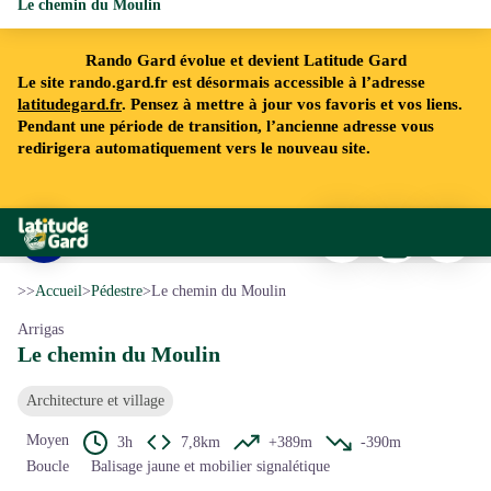
Le chemin du Moulin
Rando Gard évolue et devient Latitude Gard
Le site rando.gard.fr est désormais accessible à l’adresse
latitudegard.fr
. Pensez à mettre à jour vos favoris et vos liens.
Pendant une période de transition, l’ancienne adresse vous
redirigera automatiquement vers le nouveau site.
Imprimer
Télécharger
Signaler 
Rando Gard
Le Chemin du Moulin
Voir l'image en plein écran
>>
Accueil
>
Pédestre
>
Le chemin du Moulin
Arrigas
Le chemin du Moulin
Architecture et village
Moyen
3h
7,8km
+389m
-390m
Boucle
Balisage jaune et mobilier signalétique