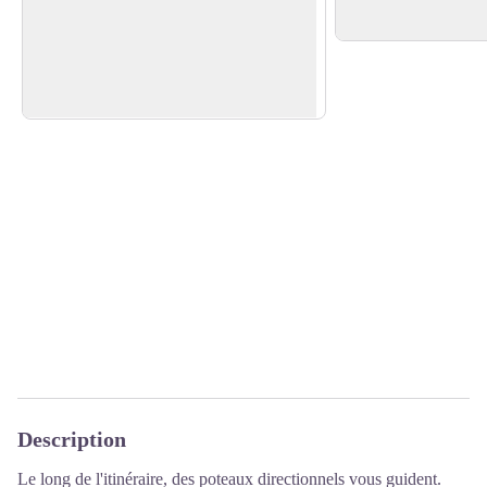
l'Arre jusqu'au col de l'Homme Mort, la
mécanisme .
Voir l'image en plein écran
commune d'Arrigas déroule ses mas
accrochés aux pentes couvertes de
châtaigniers...
Description
Le long de l'itinéraire, des poteaux directionnels vous guident.