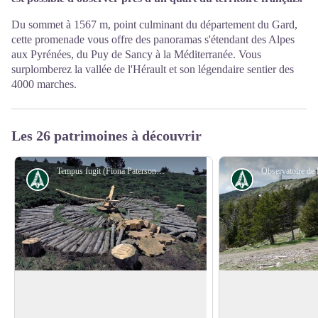
Du sommet à 1567 m, point culminant du département du Gard,
cette promenade vous offre des panoramas s'étendant des Alpes
aux Pyrénées, du Puy de Sancy à la Méditerranée. Vous
surplomberez la vallée de l'Hérault et son légendaire sentier des
4000 marches.
Les 26 patrimoines à découvrir
Tempus fugit (Fiona Paterson, Donald Buglass) - © Natacha Maltaverne
Histoire
Histoire
Tempus fugit (F.Paterson, D.Buglass)
L’observatoire mét
climatographe
Le temps fuit, la conscience crie, la mort
Inauguré en 1824, l'