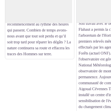
menace, le ciel sollicite, l’enfer gronde et
météorologique a été
Voir l'image en plein écran
l’homme dort. Ici les effets du temps et
l'initiative de Georg
des éléments naturels transforment le bois
pionniers du reboise
de l’œuvre, tout est un éternel
Son travail avec le b
recommencement au rythme des heures
Flahaut a permis la c
qui passent. Combien de temps avons-
l'arboretum de l'Hor
nous avant que tout soit perdu et qu’il
premiers relevés mét
soit trop tard pour réparer les dégâts ? La
effectués par les age
nature continuera sa route et effacera les
Forêts (actuel ONF).
traces des Hommes sur terre.
l'observatoire est gér
National Météorolog
observatoire de mon
permanence. Aujourd'h
communauté de com
Aigoual Cévennes Ter
installé un centre d'i
sensibilisation de l'é
du changement clima