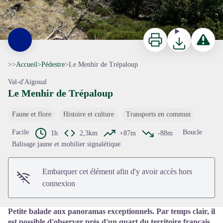
Imprimer
Télécharger
Signaler 
>>
Accueil
>
Pédestre
>
Le Menhir de Trépaloup
Val-d'Aigoual
Le Menhir de Trépaloup
Faune et flore
Histoire et culture
Transports en commun
Voir l'image en plein écran
Facile
Boucle
1h
2,3km
+87m
-88m
Balisage jaune et mobilier signalétique
Embarquer cet élément afin d'y avoir accès hors
connexion
Petite balade aux panoramas exceptionnels. Par temps clair, il
est possible d'observer près d'un quart du territoire français.