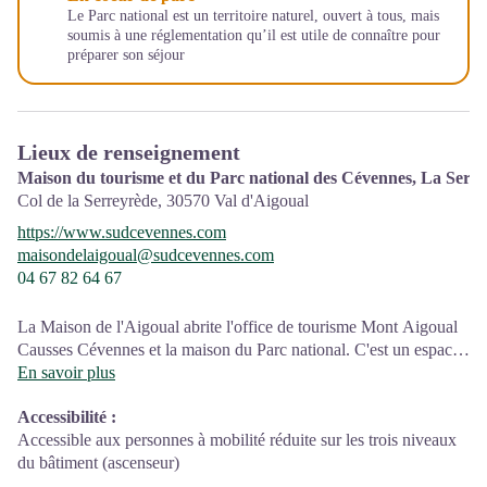
Le Parc national est un territoire naturel, ouvert à tous, mais
soumis à une réglementation qu’il est utile de connaître pour
préparer son séjour
Lieux de renseignement
Maison du tourisme et du Parc national des Cévennes, La Serr
Col de la Serreyrède,
30570
Val d'Aigoual
https://www.sudcevennes.com
maisondelaigoual@sudcevennes.com
04 67 82 64 67
La Maison de l'Aigoual abrite l'office de tourisme Mont Aigoual
Causses Cévennes et la maison du Parc national. C'est un espace
d’accueil, d'information et de sensibilisation sur le Parc national
En savoir plus
des Cévennes et ses actions, sur l'offre de découverte et
Accessibilité
:
d'animation ainsi que les règles à adopter en cœur de Parc.
Accessible aux personnes à mobilité réduite sur les trois niveaux
Sur place : expositions temporaires, animations au départ du site
du bâtiment (ascenseur)
et boutique