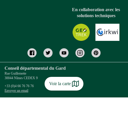
En collaboration avec les
solutions techniques
Conseil départemental du Gard
Rue Guillemette
30044 Nîmes CEDEX 9
Voir la carte
+33 (0)4 66 76 76 76
Envoyer un email
Coordonnées Gard Tourisme
13 rue Raymond Marc - B.P. 122
30010 NIMES Cedex 4
+33 (0)4 66 36 96 30
Envoyer un email