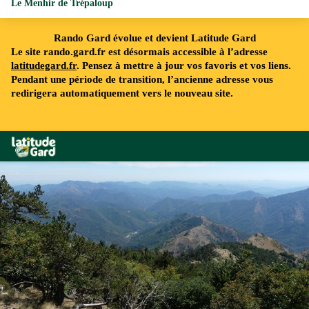
Le Menhir de Trépaloup
Rando Gard évolue et devient Latitude Gard
Le site rando.gard.fr est désormais accessible à l’adresse
latitudegard.fr
. Pensez à mettre à jour vos favoris et vos liens.
Pendant une période de transition, l’ancienne adresse vous
redirigera automatiquement vers le nouveau site.
Rando Gard
La vallée de l'Hérault - © Nathalie Thomas