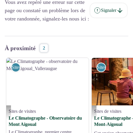
Vous avez repéré une erreur sur cette
page ou constaté un problème lors de
Signaler
votre randonnée, signalez-les nous ici :
À proximité
2
Sites de visites
Sites de visites
Sites de visites
Sites de visites
Le Climatographe - observatoire du Mont Aigoual_Valleraugue - Climatographe
Mont-Aigoual - Le Climato
Le Climatographe - Observatoire du
Le Climatographe 
Mont Aigoual
Mont-Aigoual
Le Climatographe, premier centre