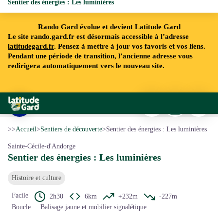
Sentier des énergies : Les luminières
Rando Gard évolue et devient Latitude Gard
Le site rando.gard.fr est désormais accessible à l’adresse
latitudegard.fr
. Pensez à mettre à jour vos favoris et vos liens.
Pendant une période de transition, l’ancienne adresse vous
redirigera automatiquement vers le nouveau site.
Imprimer
Télécharger
Signaler 
Rando Gard
Tour Simonet - © Cévennes tourisme
Voir l'image en plein écran
>>
Accueil
>
Sentiers de découverte
>
Sentier des énergies : Les luminières
Sainte-Cécile-d'Andorge
Sentier des énergies : Les luminières
Histoire et culture
Facile
2h30
6km
+232m
-227m
Boucle
Balisage jaune et mobilier signalétique