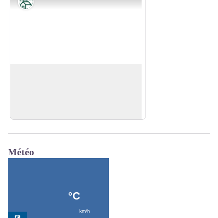
Patrimoine
Lac du Camboux
Le lac du Camboux a été créé suite à la
construction du barrage du Camboux en
Voir l'image en plein écran
1957.
Météo