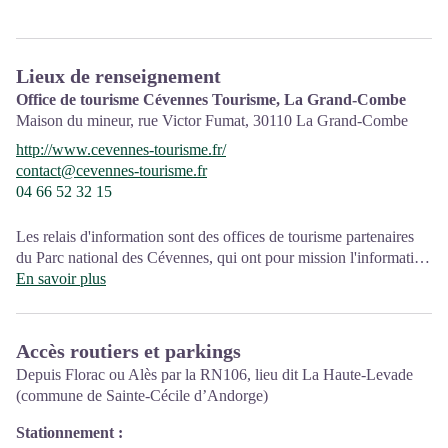
Lieux de renseignement
Office de tourisme Cévennes Tourisme, La Grand-Combe
Maison du mineur, rue Victor Fumat,
30110
La Grand-Combe
http://www.cevennes-tourisme.fr/
contact@cevennes-tourisme.fr
04 66 52 32 15
Les relais d'information sont des offices de tourisme partenaires
du Parc national des Cévennes, qui ont pour mission l'information
et la sensibilisation sur l'
En savoir plus
offre de découverte
et d'
animation
ainsi
que les règles à adopter en cœur de Parc.
Ouvert toute l'année
Accès routiers et parkings
Depuis Florac ou Alès par la RN106, lieu dit La Haute-Levade
(commune de Sainte-Cécile d’Andorge)
Stationnement :