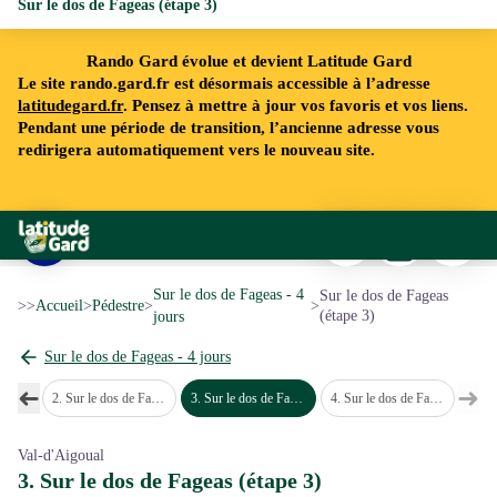
Sur le dos de Fageas (étape 3)
Rando Gard évolue et devient Latitude Gard
Le site rando.gard.fr est désormais accessible à l’adresse
latitudegard.fr
. Pensez à mettre à jour vos favoris et vos liens.
Pendant une période de transition, l’ancienne adresse vous
redirigera automatiquement vers le nouveau site.
Imprimer
Télécharger
Signaler 
Rando Gard
e long du chemin – Vallée de Soudorgues - Colognac - Béatrice Galzin
Voir l'image en plein écran
Sur le dos de Fageas - 4
Sur le dos de Fageas
>>
Accueil
>
Pédestre
>
>
(étape 3)
jours
Sur le dos de Fageas - 4 jours
➜
➜
pe 1)
2
.
Sur le dos de Fageas (étape 2)
3
.
Sur le dos de Fageas (étape 3)
4
.
Sur le dos de Fageas (étape 4)
Étape précédente
Étap
Val-d'Aigoual
3. Sur le dos de Fageas (étape 3)