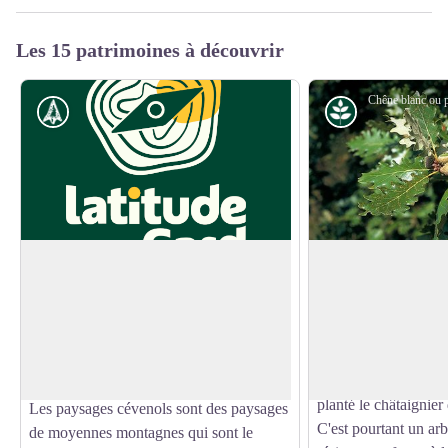
Les 15 patrimoines à découvrir
Histoire
Milieu naturel
Hameau cévenol
Le chêne blanc ou 
Avant le col, nous p
Ce hameau typique de la moyenne
chemin un bois de c
montagne cévenole est perché à 600m
Voir l'image en plein écran
des spécimens de bon
d’altitude, au bout de la vallée de Notre
indigène aux basses
Dame de la Rouvière, dans le Parc
altitudes, c'est à son
National des Cévennes.
planté le châtaignier
Les paysages cévenols sont des paysages
C'est pourtant un arb
de moyennes montagnes qui sont le