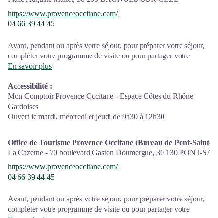
https://www.provenceoccitane.com/
04 66 39 44 45
Avant, pendant ou après votre séjour, pour préparer votre séjour,
compléter votre programme de visite ou pour partager votre
expérience, les conseillères en séjour des différents Comptoirs
En savoir plus
d’Information Touristique du territoire sont là pour vous
Accessibilité
:
accompagner et vous conseiller!
Mon Comptoir Provence Occitane - Espace Côtes du Rhône
La destination Provence Occitane est pourvue de 2 Comptoirs
Gardoises
d’Information Touristique ouverts à l’année à Pont-Saint-Esprit
Ouvert le mardi, mercredi et jeudi de 9h30 à 12h30
Bagnols-sur-Cèze et de deux bureaux d'information touristique
saisonniers à Goudargues et Aiguèze. Sans oublier nos
conseillères mobiles que vous croiserez peut-être lors de vos
Office de Tourisme Provence Occitane (Bureau de Pont-Saint-Es
visites.
La Cazerne - 70 boulevard Gaston Doumergue,
30 130
PONT-SAI
https://www.provenceoccitane.com/
04 66 39 44 45
Avant, pendant ou après votre séjour, pour préparer votre séjour,
compléter votre programme de visite ou pour partager votre