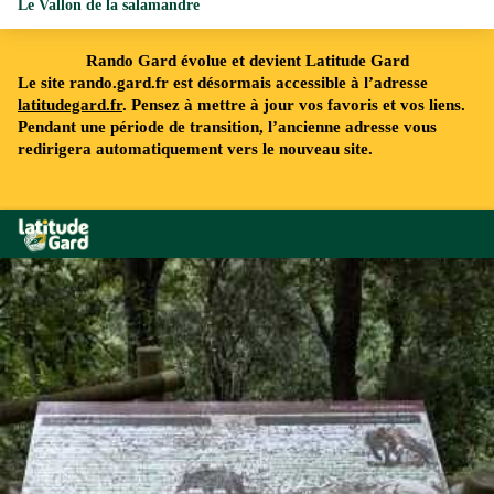
Le Vallon de la salamandre
Rando Gard évolue et devient Latitude Gard
Le site rando.gard.fr est désormais accessible à l’adresse
latitudegard.fr
. Pensez à mettre à jour vos favoris et vos liens.
Pendant une période de transition, l’ancienne adresse vous
redirigera automatiquement vers le nouveau site.
Rando Gard
©OT Provence Occitane