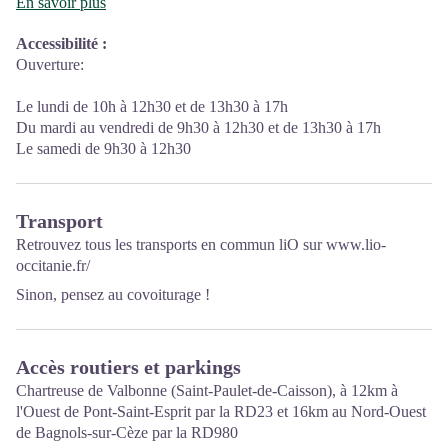
expérience, les conseillères en séjour des différents Comptoirs
En savoir plus
d’Information Touristique du territoire sont là pour vous
Accessibilité
:
accompagner et vous conseiller!
Ouverture:
La destination Provence Occitane est pourvue de 2 Comptoirs
d’Information Touristique ouverts à l’année à Pont-Saint-Esprit
Le lundi de 10h à 12h30 et de 13h30 à 17h
Bagnols-sur-Cèze et de deux bureaux d'information touristique
Du mardi au vendredi de 9h30 à 12h30 et de 13h30 à 17h
saisonniers à Goudargues et Aiguèze. Sans oublier nos
Le samedi de 9h30 à 12h30
conseillères mobiles que vous croiserez peut-être lors de vos
visites.
Transport
Retrouvez tous les transports en commun liO sur
www.lio-
occitanie.fr/
Sinon, pensez au covoiturage !
Accès routiers et parkings
Chartreuse de Valbonne (Saint-Paulet-de-Caisson), à 12km à
l'Ouest de Pont-Saint-Esprit par la RD23 et 16km au Nord-Ouest
de Bagnols-sur-Cèze par la RD980