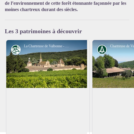
de l’environnement de cette forêt étonnante façonnée par les
moines chartreux durant des siècles.
Voir l'image en plein écran
Les 3 patrimoines à découvrir
La Chartreuse de Valbonne - Eddy Termini
Patrimoine
Histoire
Chartreuse de Valbonne
Chartreuse de Val
Nichée dans un véritable écrin de
Un monastère monum
verdure, La Chartreuse de Valbonne
association, des vin
Voir l'image en plein écran
déploie son architecture atypique en
un hébergement et de
arborant fièrement ses tuiles multicolores,
culturelles. L'ancien
aux accents bourguignons.
Valbonne était un m