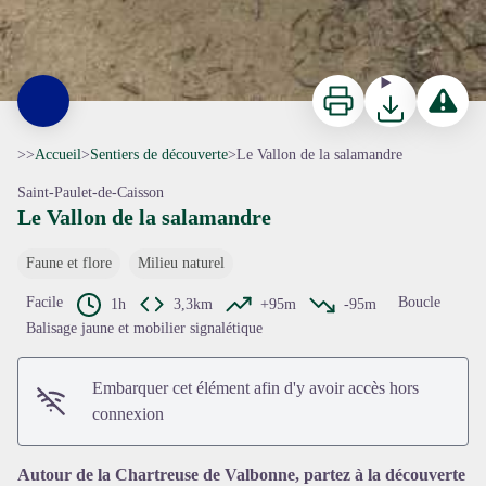
Imprimer
Télécharger
Signaler 
>>
Accueil
>
Sentiers de découverte
>
Le Vallon de la salamandre
Saint-Paulet-de-Caisson
Le Vallon de la salamandre
Faune et flore
Milieu naturel
Facile
Boucle
1h
3,3km
+95m
-95m
Balisage jaune et mobilier signalétique
Embarquer cet élément afin d'y avoir accès hors
connexion
Autour de la Chartreuse de Valbonne, partez à la découverte