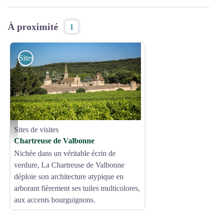
À proximité
1
Sites de visites
Sites de visites
La Chartreuse de Valbonne - Eddy Termini
Chartreuse de Valbonne
Nichée dans un véritable écrin de
verdure, La Chartreuse de Valbonne
déploie son architecture atypique en
arborant fièrement ses tuiles multicolores,
aux accents bourguignons.