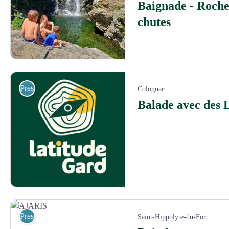
Baignade - Rocher
chutes
La cascade St André de Vlaborgne - Béatrice Galzin
Prestataires pleine nature
Colognac
Balade avec des
Prestataires pleine nature
Saint-Hippolyte-du-Fort