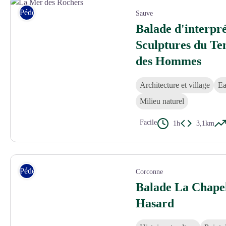
Pédestre
Sauve
Balade d'interpré
Sculptures du Te
des Hommes
Architecture et village
Ea
Milieu naturel
Facile
1h
3,1km
La Mer des Rochers - © Benjamin Celier
Pédestre
Corconne
Balade La Chapel
Hasard