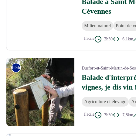
Balade à Saint M
Cévennes
Milieu naturel
Point de v
Facile
2h30
6,1km
T.LÉVY - FFRandonnée Gard
Pédestre
Durfort-et-Saint-Martin-de-Sos
Balade d'interpré
vignes, je dis vin 
Agriculture et élevage
Ar
Facile
3h30
7,8km
Jeux de vignes, je dis vin! - © J. Milliot - CCPC