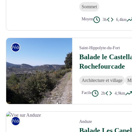
Sommet
Moyen
3h
6,4km
Ganges Sumènes
Pédestre
Saint-Hippolyte-du-Fort
Balade le Castell
Rochefourcade
Architecture et village
Mi
Facile
2h
4,9km
@piémontcévenol
Pédestre
Anduze
Balade Les Cape