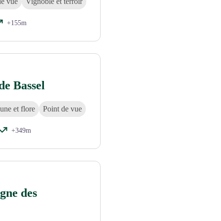
de vue
Vignoble et terroir
+155m
de Bassel
une et flore
Point de vue
+349m
gne des