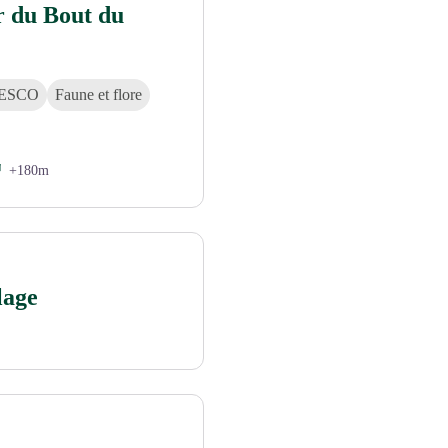
r du Bout du
UNESCO
Faune et flore
+180m
lage