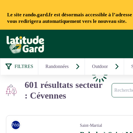
Le site rando.gard.fr est désormais accessible à l’adress
vous redirigera automatiquement vers le nouveau site.
Rando Gard
FILTRES
Randonnées
Outdoor
Chargement
601 résultats secteur
Recherche
: Cévennes
Pédestre
Saint-Martial