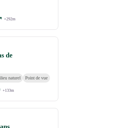
+292m
as de
lieu naturel
Point de vue
+133m
lans