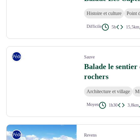
Histoire et culture
Point 
Difficile
5h
15,5km
Vue sur Anduze - © B. JAURE - Gard Tourisme
Pédestre
Sauve
Balade le sentier
rochers
Architecture et village
Mi
Moyen
1h30
3,8km
©Gard Tourisme
Pédestre
Revens