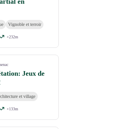
artial en
ue
Vignoble et terroir
+232m
senac
tation: Jeux de
!
chitecture et village
+133m