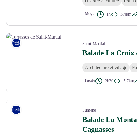
Histoire et culture
Point 
Moyen
1h
3,4km
T.LÉVY - FFRandonnée Gard
Pédestre
Saint-Martial
Balade La Croix 
Architecture et village
Fa
Facile
2h30
5,7km
Terrasses de Saint-Martial - © Gard Tourisme
Pédestre
Sumène
Balade La Monta
Cagnasses